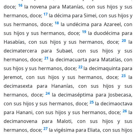
16
doce;
la novena para Matanías, con sus hijos y sus
17
hermanos, doce;
la décima para Simei, con sus hijos y
18
sus hermanos, doce;
la undécima para Azareel, con
19
sus hijos y sus hermanos, doce;
la duodécima para
20
Hasabías, con sus hijos y sus hermanos, doce;
la
decimatercera para Subael, con sus hijos y sus
21
hermanos, doce;
la decimacuarta para Matatías, con
22
sus hijos y sus hermanos, doce;
la decimaquinta para
23
Jeremot, con sus hijos y sus hermanos, doce;
la
decimasexta para Hananías, con sus hijos y sus
24
hermanos, doce;
la decimaséptima para Josbecasa,
25
con sus hijos y sus hermanos, doce;
la decimaoctava
26
para Hanani, con sus hijos y sus hermanos, doce;
la
decimanovena para Maloti, con sus hijos y sus
27
hermanos, doce;
la vigésima para Eliata, con sus hijos