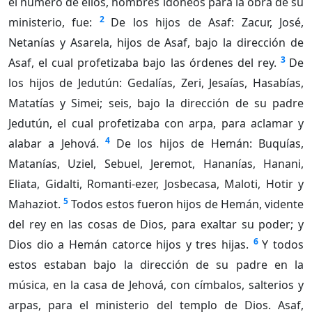
el número de ellos, hombres idóneos para la obra de su
2
ministerio, fue:
De los hijos de Asaf: Zacur, José,
Netanías y Asarela, hijos de Asaf, bajo la dirección de
3
Asaf, el cual profetizaba bajo las órdenes del rey.
De
los hijos de Jedutún: Gedalías, Zeri, Jesaías, Hasabías,
Matatías y Simei; seis, bajo la dirección de su padre
Jedutún, el cual profetizaba con arpa, para aclamar y
4
alabar a Jehová.
De los hijos de Hemán: Buquías,
Matanías, Uziel, Sebuel, Jeremot, Hananías, Hanani,
Eliata, Gidalti, Romanti-ezer, Josbecasa, Maloti, Hotir y
5
Mahaziot.
Todos estos fueron hijos de Hemán, vidente
del rey en las cosas de Dios, para exaltar su poder; y
6
Dios dio a Hemán catorce hijos y tres hijas.
Y todos
estos estaban bajo la dirección de su padre en la
música, en la casa de Jehová, con címbalos, salterios y
arpas, para el ministerio del templo de Dios. Asaf,