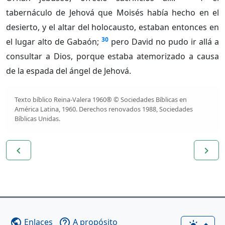
tabernáculo de Jehová que Moisés había hecho en el
desierto, y el altar del holocausto, estaban entonces en
30
el lugar alto de Gabaón;
pero David no pudo ir allá a
consultar a Dios, porque estaba atemorizado a causa
de la espada del ángel de Jehová.
Texto bíblico Reina-Valera 1960® © Sociedades Bíblicas en
América Latina, 1960. Derechos renovados 1988, Sociedades
Bíblicas Unidas.
navigate_before
navigate_next
Enlaces
A propósito
public
help_outline