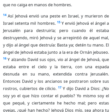
que no caiga en manos de hombres.
14
Así Jehová envió una peste en Israel, y murieron de
15
Israel setenta mil hombres.
Y envió Jehová el ángel a
Jerusalén para destruirla; pero cuando él estaba
destruyendo, miró Jehová y se arrepintió de aquel mal,
y dijo al ángel que destruía: Basta ya; detén tu mano. El
ángel de Jehová estaba junto a la era de Ornán jebuseo.
16
Y alzando David sus ojos, vio al ángel de Jehová, que
estaba entre el cielo y la tierra, con una espada
desnuda en su mano, extendida contra Jerusalén.
Entonces David y los ancianos se postraron sobre sus
17
rostros, cubiertos de cilicio.
Y dijo David a Dios: ¿No
soy yo el que hizo contar el pueblo? Yo mismo soy el
que pequé, y ciertamente he hecho mal; pero estas
ovejas, ¿qué han hecho? Jehová Dios mío, sea ahora tu