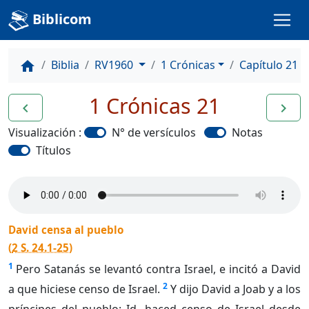
Biblicom
Biblia
RV1960
1 Crónicas
Capítulo 21
home
1 Crónicas 21
navigate_before
navigate_next
Visualización :
N° de versículos
Notas
Títulos
David censa al pueblo
(
2 S. 24.1-25
)
1
Pero Satanás se levantó contra Israel, e incitó a David
2
a que hiciese censo de Israel.
Y dijo David a Joab y a los