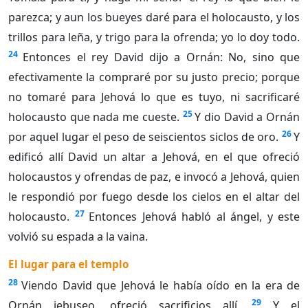
parezca; y aun los bueyes daré para el holocausto, y los
trillos para leña, y trigo para la ofrenda; yo lo doy todo.
24
Entonces el rey David dijo a Ornán: No, sino que
efectivamente la compraré por su justo precio; porque
no tomaré para Jehová lo que es tuyo, ni sacrificaré
25
holocausto que nada me cueste.
Y dio David a Ornán
26
por aquel lugar el peso de seiscientos siclos de oro.
Y
edificó allí David un altar a Jehová, en el que ofreció
holocaustos y ofrendas de paz, e invocó a Jehová, quien
le respondió por fuego desde los cielos en el altar del
27
holocausto.
Entonces Jehová habló al ángel, y este
volvió su espada a la vaina.
El lugar para el templo
28
Viendo David que Jehová le había oído en la era de
29
Ornán jebuseo, ofreció sacrificios allí.
Y el