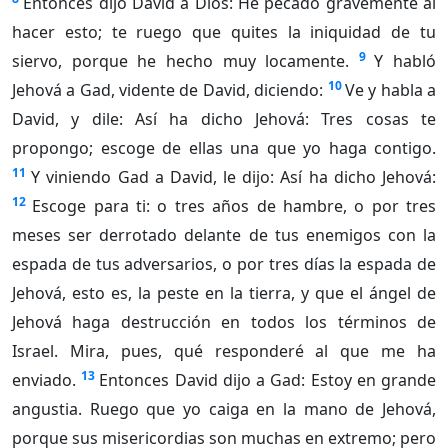
Entonces dijo David a Dios: He pecado gravemente al
hacer esto; te ruego que quites la iniquidad de tu
9
siervo, porque he hecho muy locamente.
Y habló
10
Jehová a Gad, vidente de David, diciendo:
Ve y habla a
David, y dile: Así ha dicho Jehová: Tres cosas te
propongo; escoge de ellas una que yo haga contigo.
11
Y viniendo Gad a David, le dijo: Así ha dicho Jehová:
12
Escoge para ti: o tres años de hambre, o por tres
meses ser derrotado delante de tus enemigos con la
espada de tus adversarios, o por tres días la espada de
Jehová, esto es, la peste en la tierra, y que el ángel de
Jehová haga destrucción en todos los términos de
Israel. Mira, pues, qué responderé al que me ha
13
enviado.
Entonces David dijo a Gad: Estoy en grande
angustia. Ruego que yo caiga en la mano de Jehová,
porque sus misericordias son muchas en extremo; pero