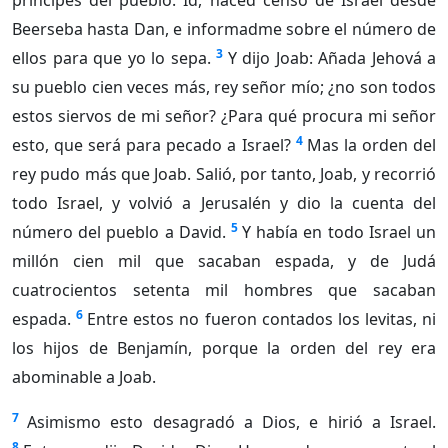
príncipes del pueblo: Id, haced censo de Israel desde
Beerseba hasta Dan, e informadme sobre el número de
3
ellos para que yo lo sepa.
Y dijo Joab: Añada Jehová a
su pueblo cien veces más, rey señor mío; ¿no son todos
estos siervos de mi señor? ¿Para qué procura mi señor
4
esto, que será para pecado a Israel?
Mas la orden del
rey pudo más que Joab. Salió, por tanto, Joab, y recorrió
todo Israel, y volvió a Jerusalén y dio la cuenta del
5
número del pueblo a David.
Y había en todo Israel un
millón cien mil que sacaban espada, y de Judá
cuatrocientos setenta mil hombres que sacaban
6
espada.
Entre estos no fueron contados los levitas, ni
los hijos de Benjamín, porque la orden del rey era
abominable a Joab.
7
Asimismo esto desagradó a Dios, e hirió a Israel.
8