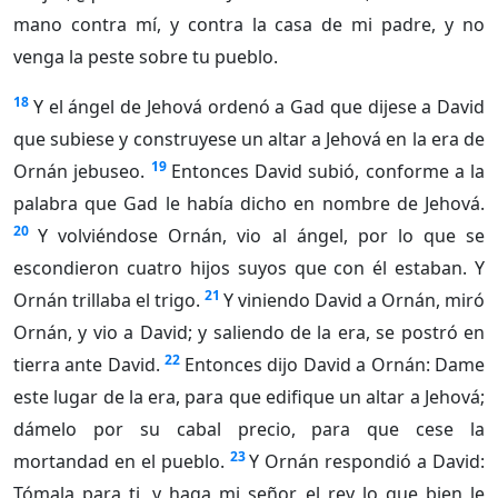
mano contra mí, y contra la casa de mi padre, y no
venga la peste sobre tu pueblo.
18
Y el ángel de Jehová ordenó a Gad que dijese a David
que subiese y construyese un altar a Jehová en la era de
19
Ornán jebuseo.
Entonces David subió, conforme a la
palabra que Gad le había dicho en nombre de Jehová.
20
Y volviéndose Ornán, vio al ángel, por lo que se
escondieron cuatro hijos suyos que con él estaban. Y
21
Ornán trillaba el trigo.
Y viniendo David a Ornán, miró
Ornán, y vio a David; y saliendo de la era, se postró en
22
tierra ante David.
Entonces dijo David a Ornán: Dame
este lugar de la era, para que edifique un altar a Jehová;
dámelo por su cabal precio, para que cese la
23
mortandad en el pueblo.
Y Ornán respondió a David:
Tómala para ti, y haga mi señor el rey lo que bien le