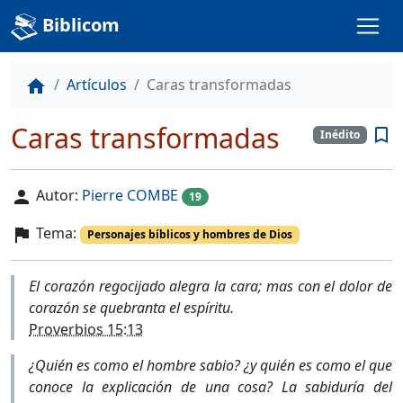
Biblicom
Artículos
Caras transformadas
home
Caras transformadas
bookmark_border
Inédito
Autor:
Pierre COMBE
person
19
Tema:
flag
Personajes bíblicos y hombres de Dios
El corazón regocijado alegra la cara; mas con el dolor de
corazón se quebranta el espíritu.
Proverbios 15:13
¿Quién es como el hombre sabio? ¿y quién es como el que
conoce la explicación de una cosa? La sabiduría del