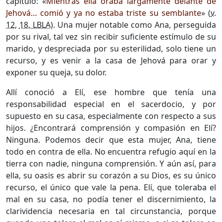
capítulo: «
Mientras ella oraba largamente delante de
Jehová… comió y ya no estaba triste su semblante
» (
v.
12
,
18, LBLA
). Una mujer notable como Ana, perseguida
por su rival, tal vez sin recibir suficiente estímulo de su
marido, y despreciada por su esterilidad, solo tiene un
recurso, y es venir a la casa de Jehová para orar y
exponer su queja, su dolor.
Allí conoció a Elí, ese hombre que tenía una
responsabilidad especial en el sacerdocio, y por
supuesto en su casa, especialmente con respecto a sus
hijos. ¿Encontrará comprensión y compasión en Elí?
Ninguna. Podemos decir que esta mujer, Ana, tiene
todo en contra de ella. No encuentra refugio aquí en la
tierra con nadie, ninguna comprensión. Y aún así, para
ella, su oasis es abrir su corazón a su Dios, es su único
recurso, el único que vale la pena. Elí, que toleraba el
mal en su casa, no podía tener el discernimiento, la
clarividencia necesaria en tal circunstancia, porque