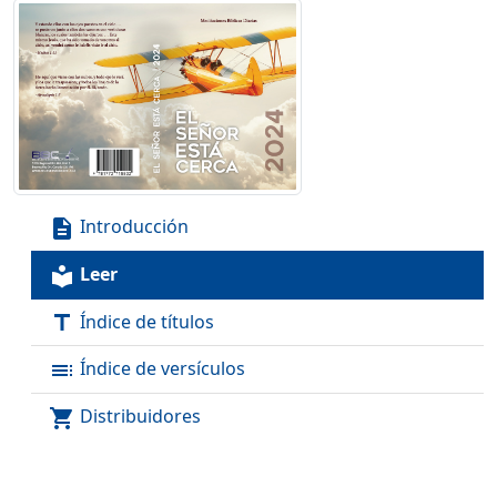
Introducción
description
Leer
local_library
Índice de títulos
title
Índice de versículos
toc
Distribuidores
shopping_cart