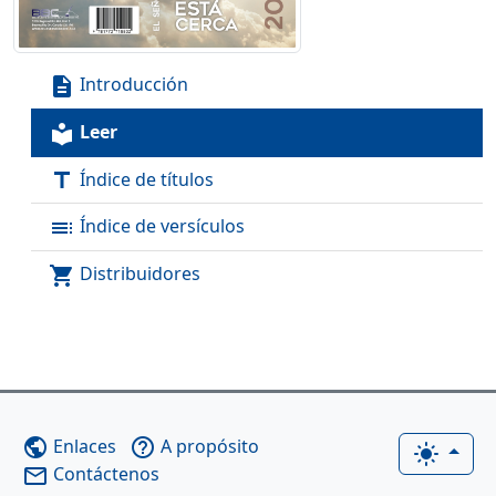
Introducción
description
Leer
local_library
Índice de títulos
title
Índice de versículos
toc
Distribuidores
shopping_cart
Enlaces
A propósito
public
help_outline
light_mode
Contáctenos
mail_outline