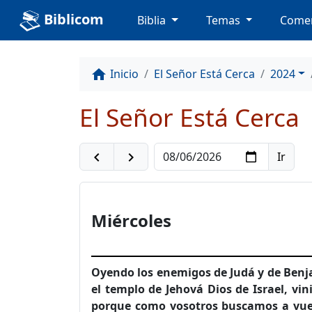
Biblicom
Biblia
Temas
Comen
Inicio
El Señor Está Cerca
2024
home
El Señor Está Cerca
navigate_before
navigate_next
Miércoles
Oyendo los enemigos de Judá y de Benja
el templo de Jehová Dios de Israel, vin
porque como vosotros buscamos a vuest