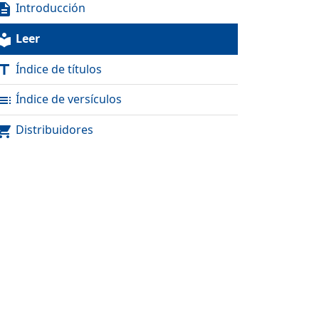
Introducción
scription
Leer
al_library
Índice de títulos
itle
Índice de versículos
toc
Distribuidores
pping_cart