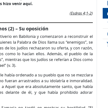
de
s hizo venir aquí.
loc
(
Esdras 4:1-2
)
t
os (2) – Su oposición
tiverio en Babilonia y comenzaron a reconstruir el
uienes la Palabra de Dios llama sus “enemigos”, se
sho
res de los judíos rechazaron su oferta, y con razón,
s como lo hacían ellos. Además, el pueblo de la
”, mientras que los judíos se referían a Dios como
l” (v. 3).
os le había ordenado a su pueblo que no se mezclara
 no fueran arrastrados a su idolatría e inmoralidad.
 a Aquel que era absolutamente santo, que había
es delante de él, y que había prohibido adorar
Samaria no tardó en mostrar su hostilidad. “El