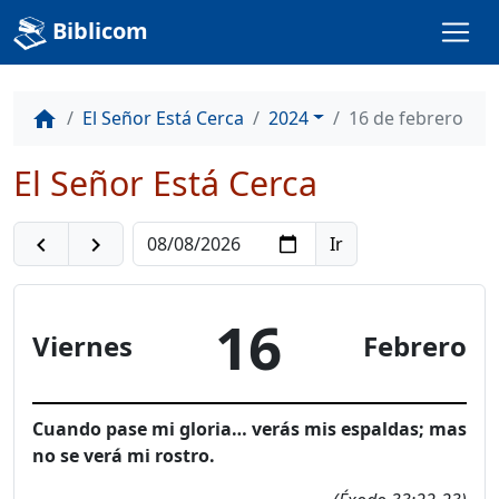
Biblicom
El Señor Está Cerca
2024
16 de febrero
home
El Señor Está Cerca
navigate_before
navigate_next
16
Viernes
Febrero
Cuando pase mi gloria… verás mis espaldas; mas
no se verá mi rostro.