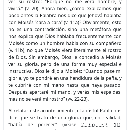
ver su rostro: “Porque no me verá hombre, y
vivirá.” (v. 20). Ahora bien, ¿cómo explicamos que
poco antes la Palabra nos dice que Jehová hablaba
con Moisés “cara a cara” (v. 11a)? Obviamente, esto
no es una contradicción, sino una metáfora que
nos explica que Dios hablaba frecuentemente con
Moisés como un hombre habla con su compañero
(v. 11b), no que Moisés viera literalmente el rostro
de Dios. Sin embargo, Dios le concedió a Moisés
ver su gloria, pero de una forma muy especial e
instructiva. Dios le dijo a Moisés: “Cuando pase mi
gloria, yo te pondré en una hendidura de la peña, y
te cubriré con mi mano hasta que haya pasado.
Después apartaré mi mano, y verás mis espaldas,
mas no se verá mi rostro”
(vv. 22-23)
.
Al relatar este acontecimiento, el apóstol Pablo nos
dice que se trató de una gloria que, en realidad,
“había de perecer”
(véase
2 Co. 3:7
,
11
)
.