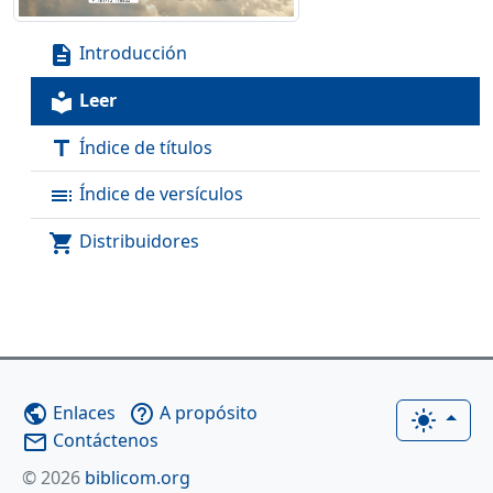
Introducción
description
Leer
local_library
Índice de títulos
title
Índice de versículos
toc
Distribuidores
shopping_cart
Enlaces
A propósito
public
help_outline
light_mode
Contáctenos
mail_outline
© 2026
biblicom.org