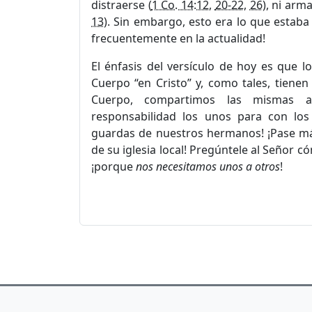
distraerse (
1 Co. 14:12
,
20-22
,
26
), ni arm
13
). Sin embargo, esto era lo que estaba
frecuentemente en la actualidad!
El énfasis del versículo de hoy es que
Cuerpo “en Cristo” y, como tales, tien
Cuerpo, compartimos las mismas al
responsabilidad los unos para con lo
guardas de nuestros hermanos! ¡Pase m
de su iglesia local! Pregúntele al Señor c
¡porque
nos necesitamos unos a otros
!