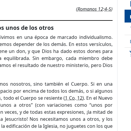
de
(
Romanos 12:4-5
)
loc
s unos de los otros
t
Vivimos en una época de marcado individualismo.
emos depender de los demás. En estos versículos,
iene un don, y que Dios ha dado estos dones para
sho
 equilibrada. Sin embargo, cada miembro debe
amos el resultado de nuestro ministerio, pero Dios
emos nosotros, sino también el Cuerpo. Si en una
pacio por encima de todos los demás, o si algunos
 todo el Cuerpo se resiente (
1 Co. 12
). En el Nuevo
unos a otros” (con variaciones como “unos por
ien veces, y de todas estas expresiones, ¡la mitad de
 a Jesucristo! Nos necesitamos unos a otros, y los
a edificación de la Iglesia, no juguetes con los que