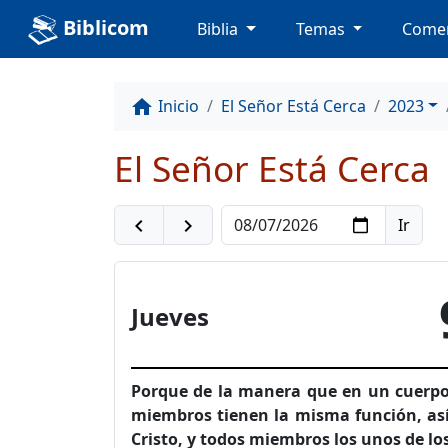
Biblicom
Biblia
Temas
Comen
Inicio
El Señor Está Cerca
2023
home
El Señor Está Cerca
navigate_before
navigate_next
Jueves
Porque de la manera que en un cuerp
miembros tienen la misma función, as
Cristo, y todos miembros los unos de los