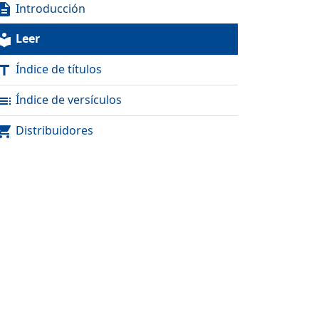
Introducción
scription
Leer
al_library
Índice de títulos
itle
Índice de versículos
toc
Distribuidores
pping_cart