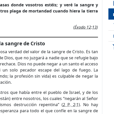
de
casas donde vosotros estéis; y veré la sangre y
otros plaga de mortandad cuando hiera la tierra
loc
t
(
Éxodo 12:13
)
 la sangre de Cristo
sho
riosa verdad del valor de la sangre de Cristo. Es tan
s de Dios, que no juzgará a nadie que se refugie bajo
 rechace. Dios no puede negar a un santo el acceso
ni un solo pecador escape del lago de fuego. La
undo; la profesión sin vida) es culpable de negar la
vación.
tros que había entre el pueblo de Israel, y de los
stán) entre nosotros, los cuales “negarán al Señor
ismos destrucción repentina” (
2 P. 2:1
). No hay
esperanza para todo el que confíe en la sangre de