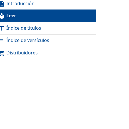
Introducción
scription
Leer
al_library
Índice de títulos
itle
Índice de versículos
toc
Distribuidores
pping_cart