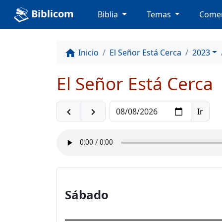
Biblicom
Biblia
Temas
Comen
Inicio
El Señor Está Cerca
2023
home
El Señor Está Cerca
navigate_before
navigate_next
Sábado