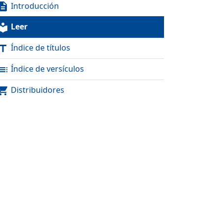
Introducción
scription
Leer
al_library
Índice de títulos
itle
Índice de versículos
toc
Distribuidores
pping_cart