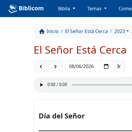
Biblicom
Biblia
Temas
Comen
Inicio
El Señor Está Cerca
2023
home
El Señor Está Cerca
navigate_before
navigate_next
Día del Señor