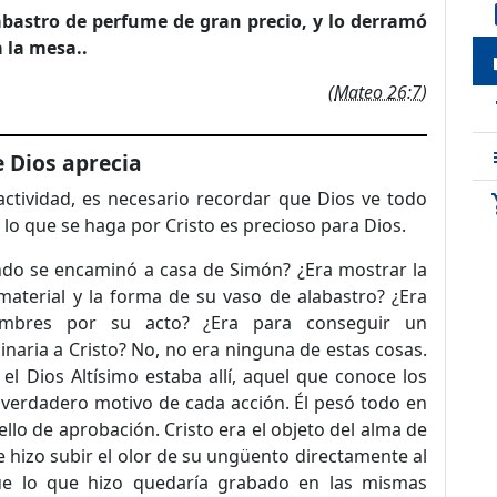
de
abastro de perfume de gran precio, y lo derramó
 la mesa..
loc
(
Mateo 26:7
)
t
 Dios aprecia
 actividad, es necesario recordar que Dios ve todo
sho
 lo que se haga por Cristo es precioso para Dios.
ando se encaminó a casa de Simón? ¿Era mostrar la
material y la forma de su vaso de alabastro? ¿Era
ombres por su acto? ¿Era para conseguir un
naria a Cristo? No, no era ninguna de estas cosas.
 Dios Altísimo estaba allí, aquel que conoce los
 verdadero motivo de cada acción. Él pesó todo en
sello de aprobación. Cristo era el objeto del alma de
n e hizo subir el olor de su ungüento directamente al
ue lo que hizo quedaría grabado en las mismas