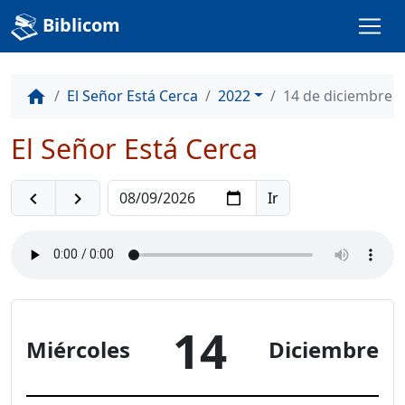
Biblicom
El Señor Está Cerca
2022
14 de diciembre
home
El Señor Está Cerca
navigate_before
navigate_next
14
Miércoles
Diciembre