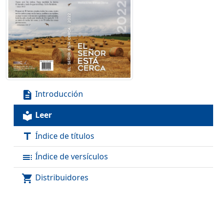
Introducción
description
Leer
local_library
Índice de títulos
title
Índice de versículos
toc
Distribuidores
shopping_cart