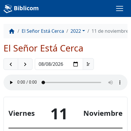
Biblicom
El Señor Está Cerca
2022
11 de noviembre
home
El Señor Está Cerca
navigate_before
navigate_next
11
Viernes
Noviembre