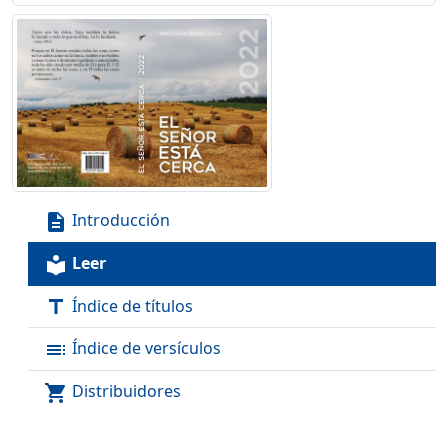
Introducción
description
Leer
local_library
Índice de títulos
title
Índice de versículos
toc
Distribuidores
shopping_cart