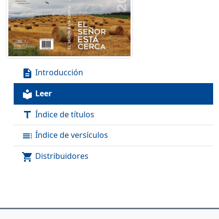
Introducción
description
Leer
local_library
Índice de títulos
title
Índice de versículos
toc
Distribuidores
shopping_cart