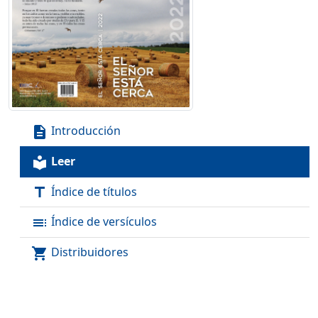
Introducción
description
Leer
local_library
Índice de títulos
title
Índice de versículos
toc
Distribuidores
shopping_cart