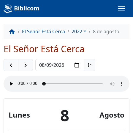
Biblicom
El Señor Está Cerca
2022
8 de agosto
home
El Señor Está Cerca
navigate_before
navigate_next
8
Lunes
Agosto