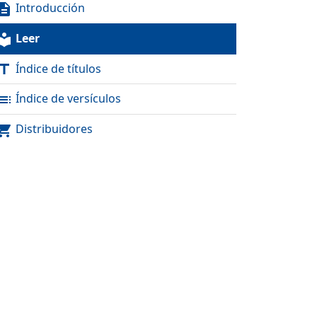
Introducción
scription
Leer
al_library
Índice de títulos
itle
Índice de versículos
toc
Distribuidores
pping_cart