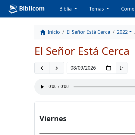
Biblicom
Biblia
Temas
Comen
Inicio
El Señor Está Cerca
2022
home
El Señor Está Cerca
navigate_before
navigate_next
Viernes