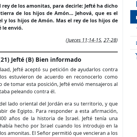
de
 rey de los amonitas, para decirle: Jefté ha dicho
 tierra de los hijos de Amón… Jehová, que es el
loc
el y los hijos de Amón. Mas el rey de los hijos de
 le envió.
t
(
Jueces 11:14-15
,
27-28
)
sho
(21) Jefté (B) Bien informado
laad, Jefté aceptó su petición de ayudarlos contra
llos estuvieron de acuerdo en reconocerlo como
go de tomar esta posición, Jefté envió mensajeros al
aba peleando contra él.
del lado oriental del Jordán era su territorio, y que
ubir de Egipto. Para responder a esta afirmación,
0 años de la historia de Israel. Jefté tenía una
había hecho por Israel cuando los introdujo en la
e los amonitas. El Señor permitió que vencieran a los