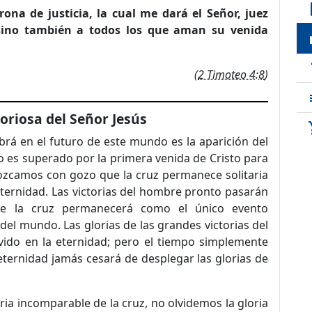
de
ona de justicia, la cual me dará el Señor, juez
 sino tam­bién a todos los que aman su venida
loc
t
(
2 Timoteo 4:8
)
loriosa del Señor Jesús
sho
rá en el futuro de este mundo es la aparición del
o es superado por la primera venida de Cristo para
ozcamos con gozo que la cruz perma­nece solitaria
eternidad. Las victorias del hombre pronto pasarán
 de la cruz permanecerá como el único evento
 del mundo. Las glorias de las grandes victorias del
ido en la eter­nidad; pero el tiempo simplemente
eternidad jamás cesará de desplegar las glorias de
ia incomparable de la cruz, no olvidemos la gloria