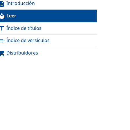
Introducción
scription
Leer
al_library
Índice de títulos
itle
Índice de versículos
toc
Distribuidores
pping_cart