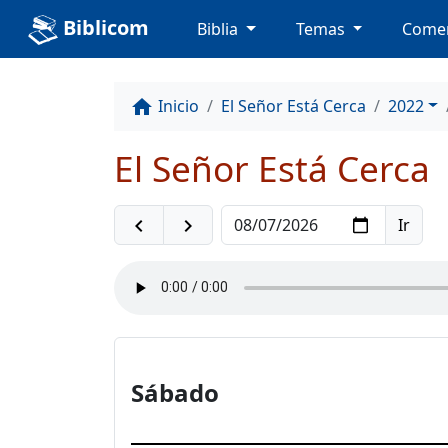
Biblicom
Biblia
Temas
Comen
Inicio
El Señor Está Cerca
2022
home
El Señor Está Cerca
navigate_before
navigate_next
Sábado