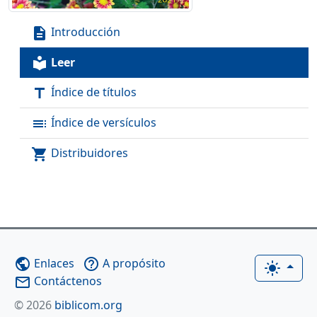
Introducción
description
Leer
local_library
Índice de títulos
title
Índice de versículos
toc
Distribuidores
shopping_cart
Enlaces
A propósito
public
help_outline
light_mode
Contáctenos
mail_outline
© 2026
biblicom.org