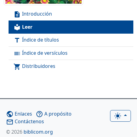
Introducción
description
Leer
local_library
Índice de títulos
title
Índice de versículos
toc
Distribuidores
shopping_cart
Enlaces
A propósito
public
help_outline
light_mode
Contáctenos
mail_outline
© 2026
biblicom.org