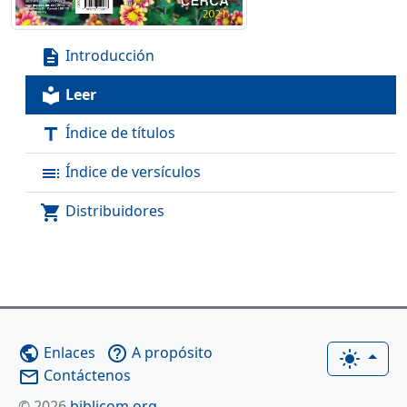
Introducción
description
Leer
local_library
Índice de títulos
title
Índice de versículos
toc
Distribuidores
shopping_cart
Enlaces
A propósito
public
help_outline
light_mode
Contáctenos
mail_outline
© 2026
biblicom.org