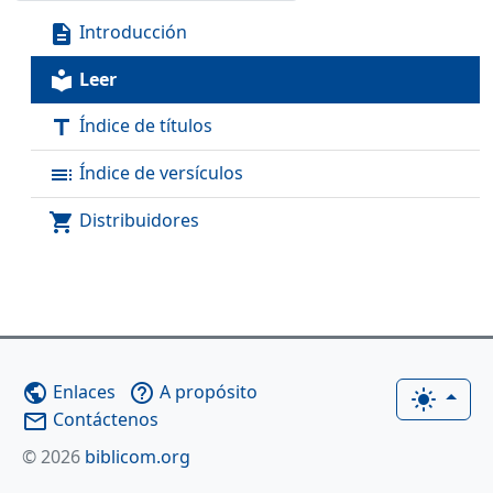
Introducción
description
Leer
local_library
Índice de títulos
title
Índice de versículos
toc
Distribuidores
shopping_cart
Enlaces
A propósito
public
help_outline
light_mode
Contáctenos
mail_outline
© 2026
biblicom.org