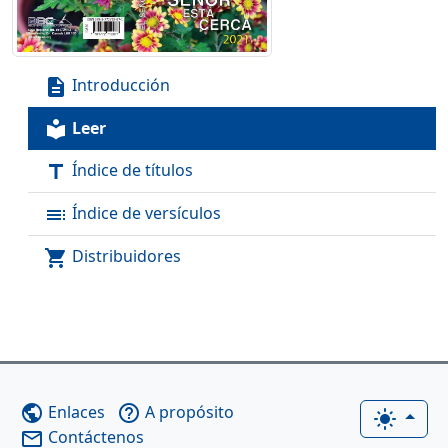
Introducción
description
Leer
local_library
Índice de títulos
title
Índice de versículos
toc
Distribuidores
shopping_cart
Enlaces
A propósito
public
help_outline
light_mode
Contáctenos
mail_outline