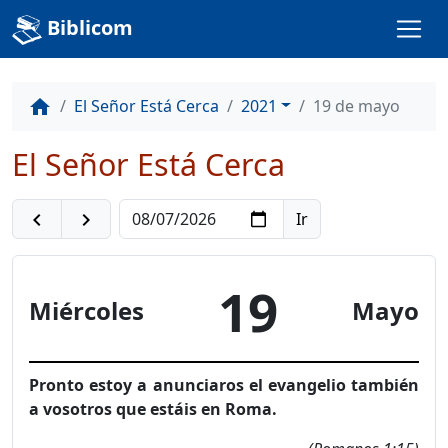
Biblicom
El Señor Está Cerca
2021
19 de mayo
home
El Señor Está Cerca
navigate_before
navigate_next
19
Miércoles
Mayo
Pronto estoy a anunciaros el evangelio también
a vosotros que estáis en Roma.