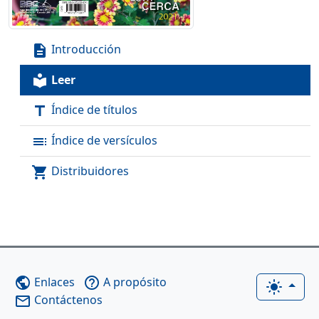
Introducción
description
Leer
local_library
Índice de títulos
title
Índice de versículos
toc
Distribuidores
shopping_cart
Enlaces
A propósito
public
help_outline
light_mode
Contáctenos
mail_outline