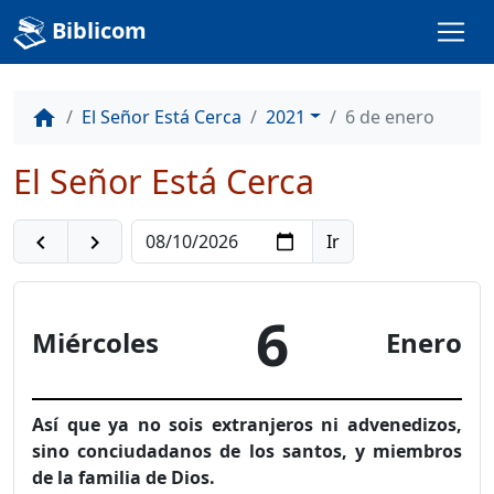
Biblicom
El Señor Está Cerca
2021
6 de enero
home
El Señor Está Cerca
navigate_before
navigate_next
6
Miércoles
Enero
Así que ya no sois extranjeros ni advenedizos,
sino conciuda­danos de los santos, y miembros
de la familia de Dios.