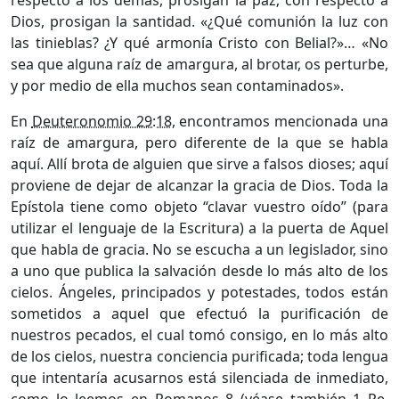
respecto a los demás, prosigan la paz; con respecto a
Dios, prosigan la santidad. «¿Qué comunión la luz con
las tinieblas? ¿Y qué armonía Cristo con Belial?»… «No
sea que alguna raíz de amargura, al brotar, os perturbe,
y por medio de ella muchos sean contaminados».
En
Deuteronomio 29:18
, encontramos mencionada una
raíz de amargura, pero diferente de la que se habla
aquí. Allí brota de alguien que sirve a falsos dioses; aquí
proviene de dejar de alcanzar la gracia de Dios. Toda la
Epístola tiene como objeto “clavar vuestro oído” (para
utilizar el lenguaje de la Escritura) a la puerta de Aquel
que habla de gracia. No se escucha a un legislador, sino
a uno que publica la salvación desde lo más alto de los
cielos. Ángeles, principados y potestades, todos están
sometidos a aquel que efectuó la purificación de
nuestros pecados, el cual tomó consigo, en lo más alto
de los cielos, nuestra conciencia purificada; toda lengua
que intentaría acusarnos está silenciada de inmediato,