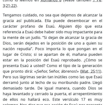
como lo leemos en
Romanos 8
(véase también
1 Pe.
3:21-22
).
Tengamos cuidado, no sea que dejemos de alcanzar la
gracia así publicada. Ella puede desembocar en el
carácter profano de Esaú. Alguien dijo que esta
referencia a Esaú debe haber sido muy impactante para
la mente de un judío. “Si dejan de alcanzar la gracia de
Dios, serán dejados en la posición de uno a quien su
nación repudia”. Poco importa lo que pongan en el
lugar de Cristo; si se apartan de él, mañana pueden
estar en la posición del Esaú reprobado. ¿Cómo se
presenta Esaú a usted? Como el tipo de la generación
que pronto dirá: «¡Señor, Señor, ábrenos!» (
Mat. 25:11
).
Pero sus lágrimas serán tan inútiles como las que Esaú
derramó junto al lecho de su moribundo padre. Llegó
demasiado tarde. De igual manera, cuando Dios se
haya levantado y cerrado la puerta, el arrepentimiento
de ellos no hallará eco. Este versículo 17 es muy