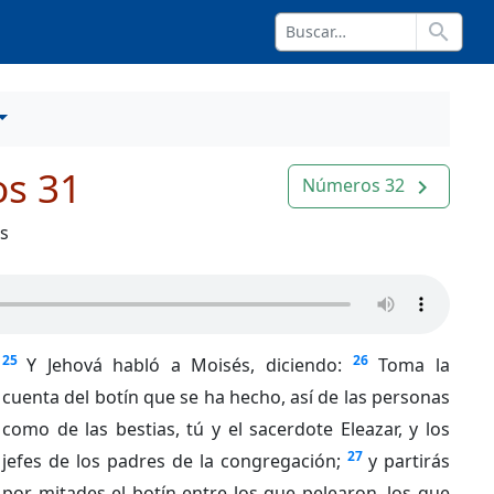
search
s 31
Números 32
navigate_next
os
25
26
Y Jehová habló a Moisés, diciendo:
Toma la
cuenta del botín que se ha hecho, así de las personas
como de las bestias, tú y el sacerdote Eleazar, y los
27
jefes de los padres de la congregación;
y partirás
por mitades el botín entre los que pelearon, los que