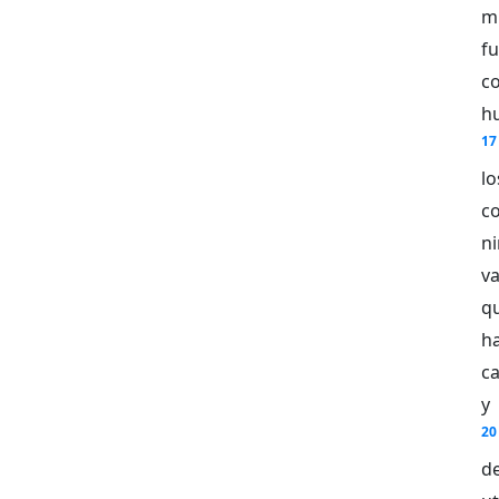
m
fu
co
h
17
l
c
n
va
q
h
ca
y
20
d