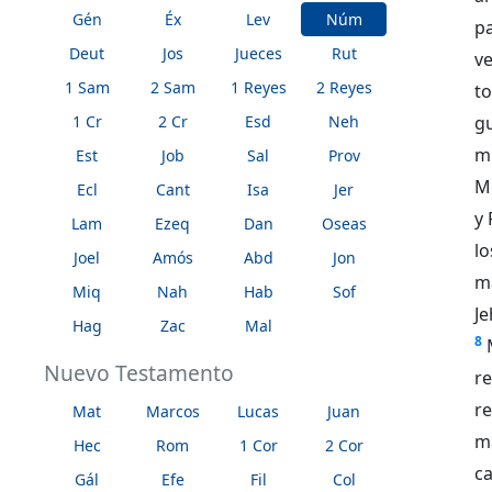
Gén
Éx
Lev
Núm
p
Deut
Jos
Jueces
Rut
v
1 Sam
2 Sam
1 Reyes
2 Reyes
to
1 Cr
2 Cr
Esd
Neh
gu
m
Est
Job
Sal
Prov
Mo
Ecl
Cant
Isa
Jer
y 
Lam
Ezeq
Dan
Oseas
l
Joel
Amós
Abd
Jon
m
Miq
Nah
Hab
Sof
J
Hag
Zac
Mal
8
Nuevo Testamento
re
r
Mat
Marcos
Lucas
Juan
m
Hec
Rom
1 Cor
2 Cor
ca
Gál
Efe
Fil
Col