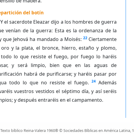
ensilio de madera.
partición del botín
Y el sacerdote Eleazar dijo a los hombres de guerra
e venían de la guerra: Esta es la ordenanza de la
22
ey que Jehová ha mandado a Moisés:
Ciertamente
 oro y la plata, el bronce, hierro, estaño y plomo,
todo lo que resiste el fuego, por fuego lo haréis
asar, y será limpio, bien que en las aguas de
rificación habrá de purificarse; y haréis pasar por
24
gua todo lo que no resiste el fuego.
Además
varéis vuestros vestidos el séptimo día, y así seréis
mpios; y después entraréis en el campamento.
Texto bíblico Reina-Valera 1960® © Sociedades Bíblicas en América Latina, 