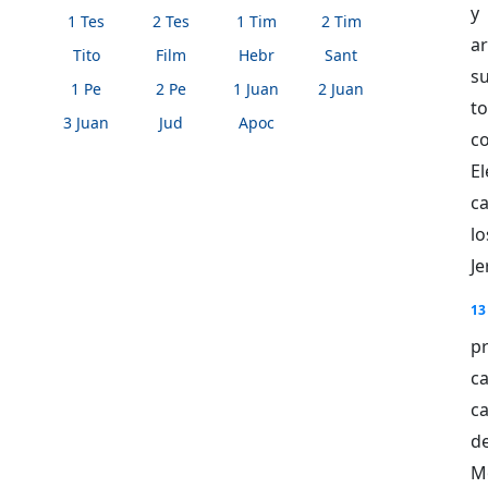
y
1 Tes
2 Tes
1 Tim
2 Tim
ar
Tito
Film
Hebr
Sant
s
1 Pe
2 Pe
1 Juan
2 Juan
t
3 Juan
Jud
Apoc
co
El
ca
lo
Je
13
pr
c
ca
d
Mo