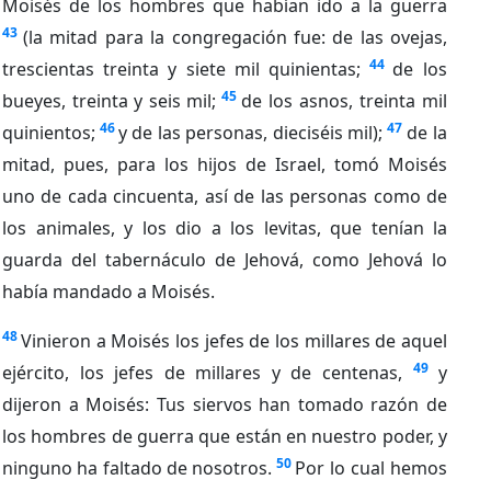
Moisés de los hombres que habían ido a la guerra
43
(la mitad para la congregación fue: de las ovejas,
44
trescientas treinta y siete mil quinientas;
de los
45
bueyes, treinta y seis mil;
de los asnos, treinta mil
46
47
quinientos;
y de las personas, dieciséis mil);
de la
mitad, pues, para los hijos de Israel, tomó Moisés
uno de cada cincuenta, así de las personas como de
los animales, y los dio a los levitas, que tenían la
guarda del tabernáculo de Jehová, como Jehová lo
había mandado a Moisés.
48
Vinieron a Moisés los jefes de los millares de aquel
49
ejército, los jefes de millares y de centenas,
y
dijeron a Moisés: Tus siervos han tomado razón de
los hombres de guerra que están en nuestro poder, y
50
ninguno ha faltado de nosotros.
Por lo cual hemos