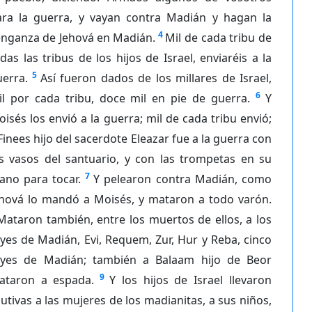
ara la guerra, y vayan contra Madián y hagan la
4
enganza de Jehová en Madián.
Mil de cada tribu de
das las tribus de los hijos de Israel, enviaréis a la
5
erra.
Así fueron dados de los millares de Israel,
6
il por cada tribu, doce mil en pie de guerra.
Y
isés los envió a la guerra; mil de cada tribu envió;
Finees hijo del sacerdote Eleazar fue a la guerra con
os vasos del santuario, y con las trompetas en su
7
ano para tocar.
Y pelearon contra Madián, como
ehová lo mandó a Moisés, y mataron a todo varón.
Mataron también, entre los muertos de ellos, a los
yes de Madián, Evi, Requem, Zur, Hur y Reba, cinco
eyes de Madián; también a Balaam hijo de Beor
9
ataron a espada.
Y los hijos de Israel llevaron
utivas a las mujeres de los madianitas, a sus niños,