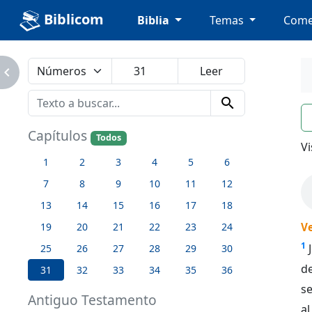
Biblicom
Biblia
Temas
Come
avigate_next
search
n
Capítulos
Todos
Vi
1
2
3
4
5
6
7
8
9
10
11
12
13
14
15
16
17
18
19
20
21
22
23
24
V
1
25
26
27
28
29
30
de
31
32
33
34
35
36
se
Antiguo Testamento
a