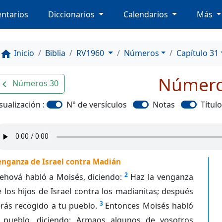
ntarios
Diccionarios
Calendarios
Más
Inicio
Biblia
RV1960
Números
Capítulo 31
home
Número
Números 30
avigate_before
sualización :
N° de versículos
Notas
Títul
enganza de Israel contra Madián
2
Jehová habló a Moisés, diciendo:
Haz la venganza
 los hijos de Israel contra los madianitas; después
3
rás recogido a tu pueblo.
Entonces Moisés habló
l pueblo, diciendo: Armaos algunos de vosotros