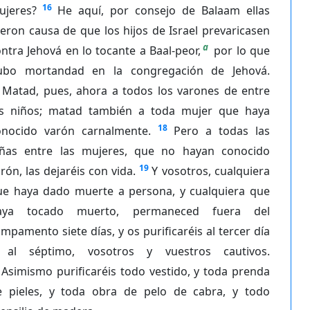
16
ujeres?
He aquí, por consejo de Balaam ellas
eron causa de que los hijos de Israel prevaricasen
a
ntra Jehová en lo tocante a Baal-peor,
por lo que
ubo mortandad en la congregación de Jehová.
Matad, pues, ahora a todos los varones de entre
os niños; matad también a toda mujer que haya
18
onocido varón carnalmente.
Pero a todas las
iñas entre las mujeres, que no hayan conocido
19
rón, las dejaréis con vida.
Y vosotros, cualquiera
ue haya dado muerte a persona, y cualquiera que
aya tocado muerto, permaneced fuera del
mpamento siete días, y os purificaréis al tercer día
 al séptimo, vosotros y vuestros cautivos.
Asimismo purificaréis todo vestido, y toda prenda
e pieles, y toda obra de pelo de cabra, y todo