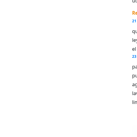
ut
Re
21
qu
l
el
23
p
pu
a
la
li