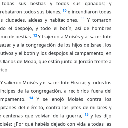
 todas sus bestias y todos sus ganados; y
10
rebataron todos sus bienes,
e incendiaron todas
11
us ciudades, aldeas y habitaciones.
Y tomaron
odo el despojo, y todo el botín, así de hombres
12
mo de bestias.
Y trajeron a Moisés y al sacerdote
eazar, y a la congregación de los hijos de Israel, los
utivos y el botín y los despojos al campamento, en
s llanos de Moab, que están junto al Jordán frente a
ricó.
Y salieron Moisés y el sacerdote Eleazar, y todos los
íncipes de la congregación, a recibirlos fuera del
14
ampamento.
Y se enojó Moisés contra los
pitanes del ejército, contra los jefes de millares y
15
e centenas que volvían de la guerra,
y les dijo
isés: ¿Por qué habéis dejado con vida a todas las