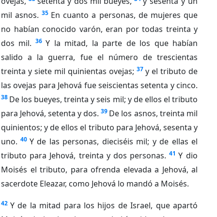
ovejas,
setenta y dos mil bueyes,
y sesenta y un
35
mil asnos.
En cuanto a personas, de mujeres que
no habían conocido varón, eran por todas treinta y
36
dos mil.
Y la mitad, la parte de los que habían
salido a la guerra, fue el número de trescientas
37
treinta y siete mil quinientas ovejas;
y el tributo de
las ovejas para Jehová fue seiscientas setenta y cinco.
38
De los bueyes, treinta y seis mil; y de ellos el tributo
39
para Jehová, setenta y dos.
De los asnos, treinta mil
quinientos; y de ellos el tributo para Jehová, sesenta y
40
uno.
Y de las personas, dieciséis mil; y de ellas el
41
tributo para Jehová, treinta y dos personas.
Y dio
Moisés el tributo, para ofrenda elevada a Jehová, al
sacerdote Eleazar, como Jehová lo mandó a Moisés.
42
Y de la mitad para los hijos de Israel, que apartó