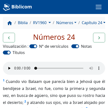
Biblicom
Biblia
RV1960
Números
Capítulo 24
home
Números 24
navigate_before
navigate_next
Visualización :
N° de versículos
Notas
Títulos
1
Cuando vio Balaam que parecía bien a Jehová que él
bendijese a Israel, no fue, como la primera y segunda
vez, en busca de agüero, sino que puso su rostro hacia
2
el desierto;
y alzando sus ojos, vio a Israel alojado por