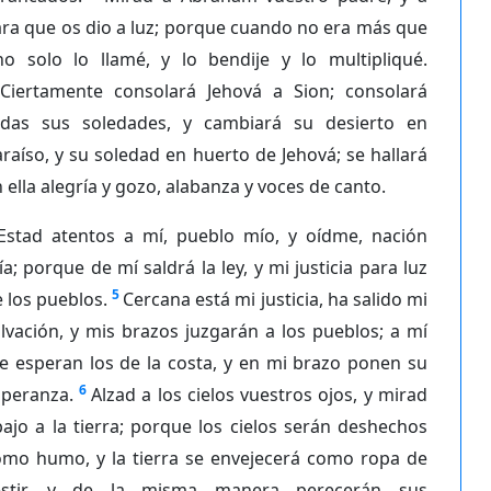
ra que os dio a luz; porque cuando no era más que
no solo lo llamé, y lo bendije y lo multipliqué.
Ciertamente consolará Jehová a Sion; consolará
odas sus soledades, y cambiará su desierto en
raíso, y su soledad en huerto de Jehová; se hallará
 ella alegría y gozo, alabanza y voces de canto.
Estad atentos a mí, pueblo mío, y oídme, nación
a; porque de mí saldrá la ley, y mi justicia para luz
5
 los pueblos.
Cercana está mi justicia, ha salido mi
lvación, y mis brazos juzgarán a los pueblos; a mí
e esperan los de la costa, y en mi brazo ponen su
6
speranza.
Alzad a los cielos vuestros ojos, y mirad
ajo a la tierra; porque los cielos serán deshechos
omo humo, y la tierra se envejecerá como ropa de
estir, y de la misma manera perecerán sus