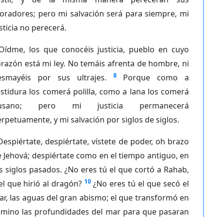
oradores; pero mi salvación será para siempre, mi
sticia no perecerá.
Oídme, los que conocéis justicia, pueblo en cuyo
razón está mi ley. No temáis afrenta de hombre, ni
8
esmayéis por sus ultrajes.
Porque como a
stidura los comerá polilla, como a lana los comerá
usano; pero mi justicia permanecerá
rpetuamente, y mi salvación por siglos de siglos.
Despiértate, despiértate, vístete de poder, oh brazo
 Jehová; despiértate como en el tiempo antiguo, en
s siglos pasados. ¿No eres tú el que cortó a Rahab,
10
el que hirió al dragón?
¿No eres tú el que secó el
r, las aguas del gran abismo; el que transformó en
amino las profundidades del mar para que pasaran