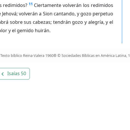
11
s redimidos?
Ciertamente volverán los redimidos
 Jehová; volverán a Sion cantando, y gozo perpetuo
brá sobre sus cabezas; tendrán gozo y alegría, y el
lor y el gemido huirán.
Texto bíblico Reina-Valera 1960® © Sociedades Bíblicas en América Latina, 
Isaías 50
avigate_before