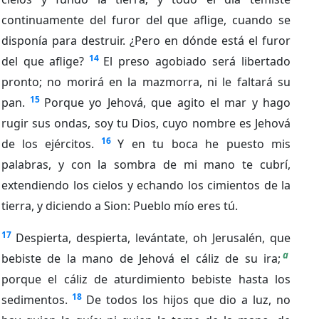
continuamente del furor del que aflige, cuando se
disponía para destruir. ¿Pero en dónde está el furor
14
del que aflige?
El preso agobiado será libertado
pronto; no morirá en la mazmorra, ni le faltará su
15
pan.
Porque yo Jehová, que agito el mar y hago
rugir sus ondas, soy tu Dios, cuyo nombre es Jehová
16
de los ejércitos.
Y en tu boca he puesto mis
palabras, y con la sombra de mi mano te cubrí,
extendiendo los cielos y echando los cimientos de la
tierra, y diciendo a Sion: Pueblo mío eres tú.
17
Despierta, despierta, levántate, oh Jerusalén, que
a
bebiste de la mano de Jehová el cáliz de su ira;
porque el cáliz de aturdimiento bebiste hasta los
18
sedimentos.
De todos los hijos que dio a luz, no