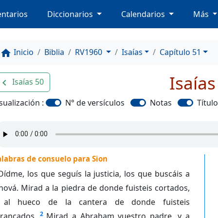
ntarios
Diccionarios
Calendarios
Más
Inicio
Biblia
RV1960
Isaías
Capítulo 51
home
Isaías
Isaías 50
avigate_before
sualización :
N° de versículos
Notas
Títul
labras de consuelo para Sion
Oídme, los que seguís la justicia, los que buscáis a
hová. Mirad a la piedra de donde fuisteis cortados,
 al hueco de la cantera de donde fuisteis
2
rrancados.
Mirad a Abraham vuestro padre, y a