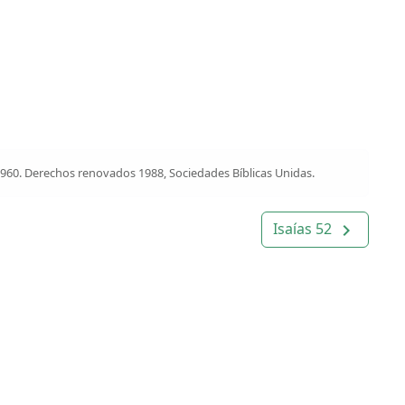
1960. Derechos renovados 1988, Sociedades Bíblicas Unidas.
Isaías 52
navigate_next