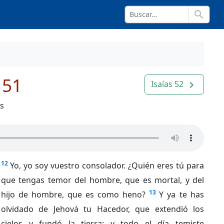
search
 51
Isaías 52
navigate_next
os
12
Yo, yo soy vuestro consolador. ¿Quién eres tú para
que tengas temor del hombre, que es mortal, y del
13
hijo de hombre, que es como heno?
Y ya te has
olvidado de Jehová tu Hacedor, que extendió los
cielos y fundó la tierra; y todo el día temiste