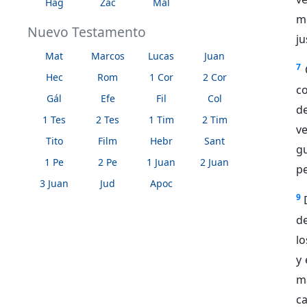
Hag
Zac
Mal
m
Nuevo Testamento
ju
Mat
Marcos
Lucas
Juan
7
Hec
Rom
1 Cor
2 Cor
co
Gál
Efe
Fil
Col
d
1 Tes
2 Tes
1 Tim
2 Tim
ve
Tito
Film
Hebr
Sant
g
1 Pe
2 Pe
1 Juan
2 Juan
pe
3 Juan
Jud
Apoc
9
de
lo
y 
ma
c