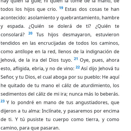
hay quien la guíe; ni quien la tome de la mano, de
19
todos los hijos que crio.
Estas dos cosas te han
acontecido: asolamiento y quebrantamiento, hambre
y espada. ¿Quién se dolerá de ti? ¿Quién te
20
consolará?
Tus hijos desmayaron, estuvieron
tendidos en las encrucijadas de todos los caminos,
como antílope en la red, llenos de la indignación de
21
Jehová, de la ira del Dios tuyo.
Oye, pues, ahora
22
esto, afligida, ebria, y no de vino:
Así dijo Jehová tu
Señor, y tu Dios, el cual aboga por su pueblo: He aquí
he quitado de tu mano el cáliz de aturdimiento, los
sedimentos del cáliz de mi ira; nunca más lo beberás.
23
Y lo pondré en mano de tus angustiadores, que
dijeron a tu alma: Inclínate, y pasaremos por encima
de ti. Y tú pusiste tu cuerpo como tierra, y como
camino, para que pasaran.