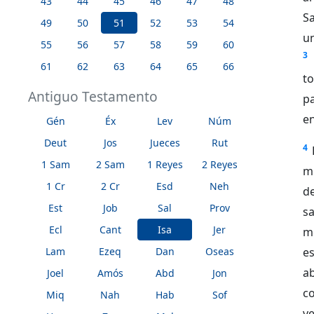
43
44
45
46
47
48
Sa
49
50
51
52
53
54
u
55
56
57
58
59
60
3
61
62
63
64
65
66
t
Antiguo Testamento
pa
en
Gén
Éx
Lev
Núm
Deut
Jos
Jueces
Rut
4
1 Sam
2 Sam
1 Reyes
2 Reyes
mí
1 Cr
2 Cr
Esd
Neh
de
Est
Job
Sal
Prov
sa
Ecl
Cant
Isa
Jer
m
Lam
Ezeq
Dan
Oseas
e
ab
Joel
Amós
Abd
Jon
c
Miq
Nah
Hab
Sof
v