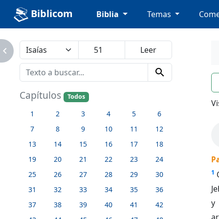
Biblicom
Biblia
Temas
Come
avigate_next
search
n
Capítulos
Todos
Vi
1
2
3
4
5
6
7
8
9
10
11
12
13
14
15
16
17
18
19
20
21
22
23
24
Pa
1
25
26
27
28
29
30
Je
31
32
33
34
35
36
y
37
38
39
40
41
42
a