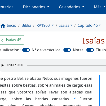
ntarios
Diccionarios
Calendarios
Más
Inicio
Biblia
RV1960
Isaías
Capítulo 46
home
Isaías
Isaías 45
avigate_before
sualización :
N° de versículos
Notas
Títul
Se postró Bel, se abatió Nebo; sus imágenes fueron
estas sobre bestias, sobre animales de carga; esas
osas que vosotros solíais llevar son alzadas cual
2
arga, sobre las bestias cansadas.
Fueron
umillados, fueron abatidos juntamente; no