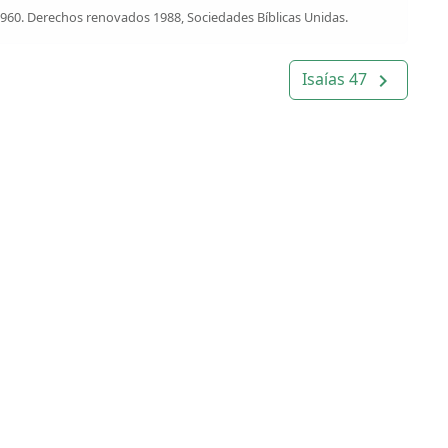
1960. Derechos renovados 1988, Sociedades Bíblicas Unidas.
Isaías 47
navigate_next
Modo alternar
light_mode