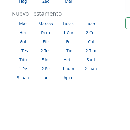
Hag
Zac
Mal
Nuevo Testamento
n
Mat
Marcos
Lucas
Juan
Hec
Rom
1 Cor
2 Cor
Gál
Efe
Fil
Col
1 Tes
2 Tes
1 Tim
2 Tim
Tito
Film
Hebr
Sant
1 Pe
2 Pe
1 Juan
2 Juan
3 Juan
Jud
Apoc
Enlaces
A propósito
Contácten
public
help_outline
mail_outline
© 2026
biblicom.org