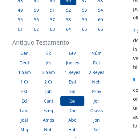
43
44
45
46
47
48
p
49
50
51
52
53
54
el
55
56
57
58
59
60
61
62
63
64
65
66
3
de
Antiguo Testamento
lo
Gén
Éx
Lev
Núm
ve
Deut
Jos
Jueces
Rut
hi
1 Sam
2 Sam
1 Reyes
2 Reyes
5
1 Cr
2 Cr
Esd
Neh
c
Est
Job
Sal
Prov
or
Ecl
Cant
Isa
Jer
un
Lam
Ezeq
Dan
Oseas
a
Joel
Amós
Abd
Jon
lo
Miq
Nah
Hab
Sof