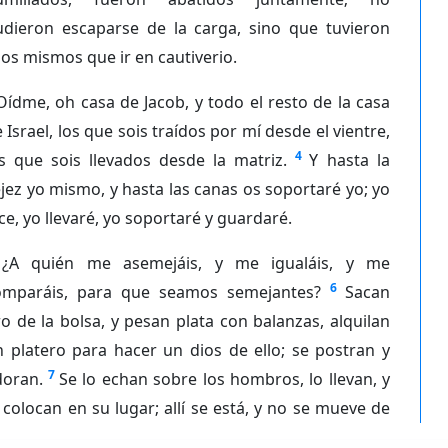
udieron escaparse de la carga, sino que tuvieron
los mismos que ir en cautiverio.
Oídme, oh casa de Jacob, y todo el resto de la casa
 Israel, los que sois traídos por mí desde el vientre,
4
s que sois llevados desde la matriz.
Y hasta la
jez yo mismo, y hasta las canas os soportaré yo; yo
ce, yo llevaré, yo soportaré y guardaré.
¿A quién me asemejáis, y me igualáis, y me
6
omparáis, para que seamos semejantes?
Sacan
o de la bolsa, y pesan plata con balanzas, alquilan
 platero para hacer un dios de ello; se postran y
7
doran.
Se lo echan sobre los hombros, lo llevan, y
 colocan en su lugar; allí se está, y no se mueve de