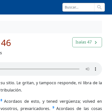
search
 46
Isaías 47
navigate_next
os
su sitio. Le gritan, y tampoco responde, ni libra de la
tribulación.
8
Acordaos de esto, y tened vergüenza; volved en
9
vosotros, prevaricadores.
Acordaos de las cosas