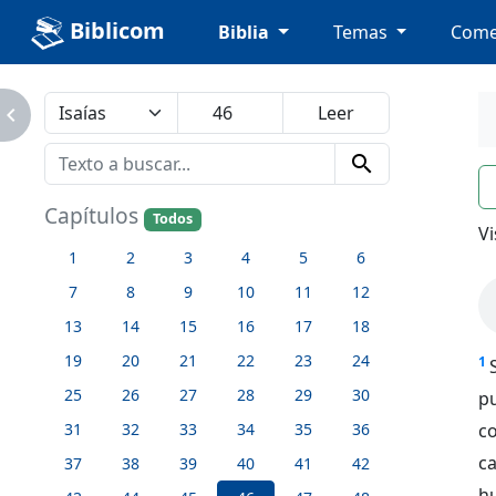
Biblicom
Biblia
Temas
Come
avigate_next
search
n
Capítulos
Todos
Vi
1
2
3
4
5
6
7
8
9
10
11
12
13
14
15
16
17
18
19
20
21
22
23
24
1
25
26
27
28
29
30
pu
31
32
33
34
35
36
c
c
37
38
39
40
41
42
h