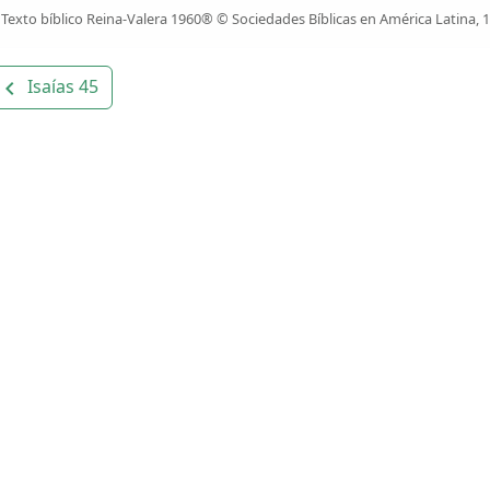
Texto bíblico Reina-Valera 1960® © Sociedades Bíblicas en América Latina, 
Isaías 45
avigate_before
os