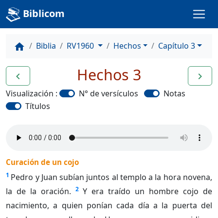
Biblicom
Biblia
RV1960
Hechos
Capítulo 3
home
Hechos 3
navigate_before
navigate_next
Visualización :
N° de versículos
Notas
Títulos
Curación de un cojo
1
Pedro y Juan subían juntos al templo a la hora novena,
2
la de la oración.
Y era traído un hombre cojo de
nacimiento, a quien ponían cada día a la puerta del