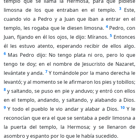
templo que se llama la Hermosa, para que pidiese
3
limosna de los que entraban en el templo.
Este,
cuando vio a Pedro y a Juan que iban a entrar en el
4
templo, les rogaba que le diesen limosna.
Pedro, con
5
Juan, fijando en él los ojos, le dijo: Míranos.
Entonces
él les estuvo atento, esperando recibir de ellos algo.
6
Mas Pedro dijo: No tengo plata ni oro, pero lo que
tengo te doy; en el nombre de Jesucristo de Nazaret,
7
levántate y anda.
Y tomándole por la mano derecha le
levantó; y al momento se le afirmaron los pies y tobillos;
8
y saltando, se puso en pie y anduvo; y entró con ellos
en el templo, andando, y saltando, y alabando a Dios.
9
10
Y todo el pueblo le vio andar y alabar a Dios.
Y le
reconocían que era el que se sentaba a pedir limosna a
la puerta del templo, la Hermosa; y se llenaron de
asombro y espanto por lo que le había sucedido.