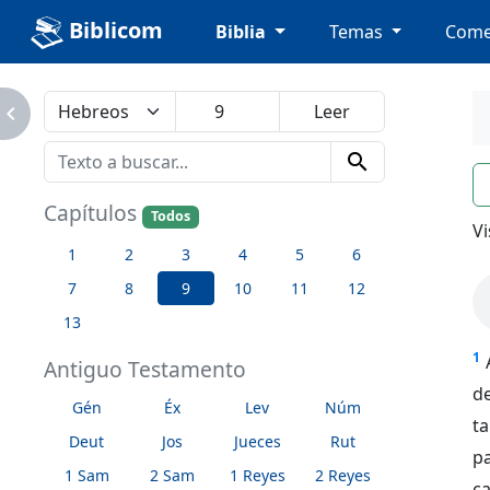
Biblicom
Biblia
Temas
Come
avigate_next
search
n
Capítulos
Todos
Vi
1
2
3
4
5
6
7
8
9
10
11
12
13
1
Antiguo Testamento
d
Gén
Éx
Lev
Núm
t
Deut
Jos
Jueces
Rut
p
1 Sam
2 Sam
1 Reyes
2 Reyes
c