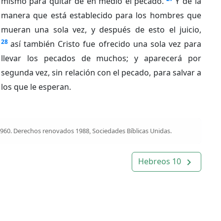
mismo para quitar de en medio el pecado.
Y de la
manera que está establecido para los hombres que
mueran una sola vez, y después de esto el juicio,
28
así también Cristo fue ofrecido una sola vez para
llevar los pecados de muchos; y aparecerá por
segunda vez, sin relación con el pecado, para salvar a
los que le esperan.
1960. Derechos renovados 1988, Sociedades Bíblicas Unidas.
Hebreos 10
navigate_next