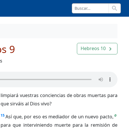
search
s 9
Hebreos 10
navigate_next
os
limpiará vuestras conciencias de obras muertas para
que sirváis al Dios vivo?
o
15
Así que, por eso es mediador de un nuevo pacto,
para que interviniendo muerte para la remisión de