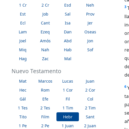
1 Cr
2 Cr
Esd
Neh
3
Est
Job
Sal
Prov
l
Ecl
Cant
Isa
Jer
i
Lam
Ezeq
Dan
Oseas
or
Joel
Amós
Abd
Jon
o
re
Miq
Nah
Hab
Sof
qu
Hag
Zac
Mal
d
Nuevo Testamento
de
Mat
Marcos
Lucas
Juan
6
Hec
Rom
1 Cor
2 Cor
t
Gál
Efe
Fil
Col
pa
1 Tes
2 Tes
1 Tim
2 Tim
s
Tito
Film
Hebr
Sant
añ
1 Pe
2 Pe
1 Juan
2 Juan