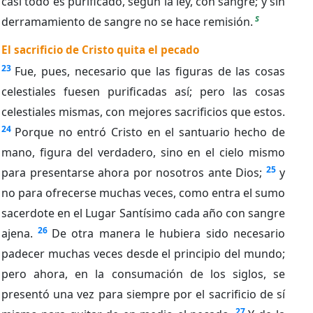
casi todo es purificado, según la ley, con sangre; y sin
s
derramamiento de sangre no se hace remisión.
El sacrificio de Cristo quita el pecado
23
Fue, pues, necesario que las figuras de las cosas
celestiales fuesen purificadas así; pero las cosas
celestiales mismas, con mejores sacrificios que estos.
24
Porque no entró Cristo en el santuario hecho de
mano, figura del verdadero, sino en el cielo mismo
25
para presentarse ahora por nosotros ante Dios;
y
no para ofrecerse muchas veces, como entra el sumo
sacerdote en el Lugar Santísimo cada año con sangre
26
ajena.
De otra manera le hubiera sido necesario
padecer muchas veces desde el principio del mundo;
pero ahora, en la consumación de los siglos, se
presentó una vez para siempre por el sacrificio de sí
27