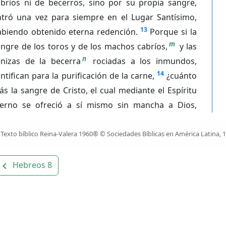
abríos ni de becerros, sino por su propia sangre,
ntró una vez para siempre en el Lugar Santísimo,
13
abiendo obtenido eterna redención.
Porque si la
m
ngre de los toros y de los machos cabríos,
y las
n
enizas de la becerra
rociadas a los inmundos,
14
ntifican para la purificación de la carne,
¿cuánto
s la sangre de Cristo, el cual mediante el Espíritu
terno se ofreció a sí mismo sin mancha a Dios,
Texto bíblico Reina-Valera 1960® © Sociedades Bíblicas en América Latina, 
Hebreos 8
avigate_before