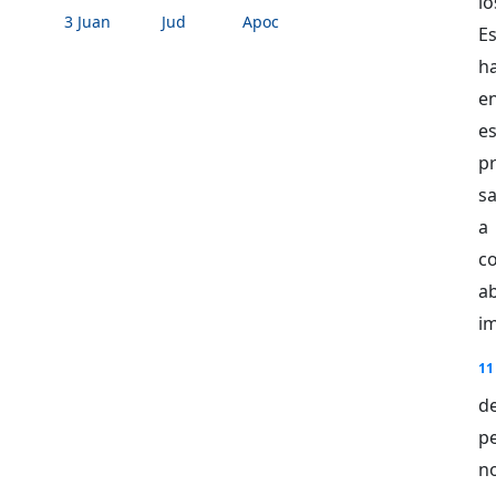
l
3 Juan
Jud
Apoc
E
h
e
es
p
sa
a 
c
a
im
11
d
p
no