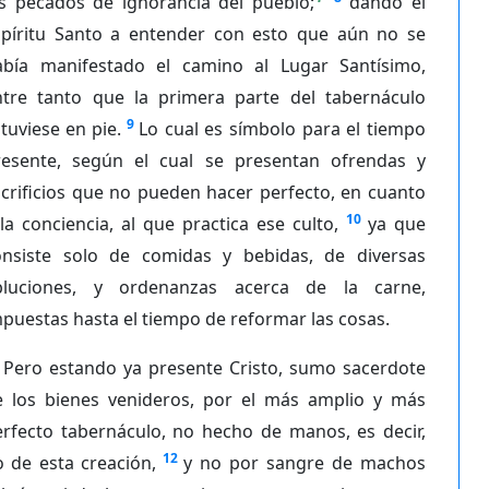
os pecados de ignorancia del pueblo;
dando el
spíritu Santo a entender con esto que aún no se
abía manifestado el camino al Lugar Santísimo,
ntre tanto que la primera parte del tabernáculo
9
tuviese en pie.
Lo cual es símbolo para el tiempo
resente, según el cual se presentan ofrendas y
crificios que no pueden hacer perfecto, en cuanto
10
la conciencia, al que practica ese culto,
ya que
onsiste solo de comidas y bebidas, de diversas
bluciones, y ordenanzas acerca de la carne,
puestas hasta el tiempo de reformar las cosas.
Pero estando ya presente Cristo, sumo sacerdote
e los bienes venideros, por el más amplio y más
erfecto tabernáculo, no hecho de manos, es decir,
12
 de esta creación,
y no por sangre de machos