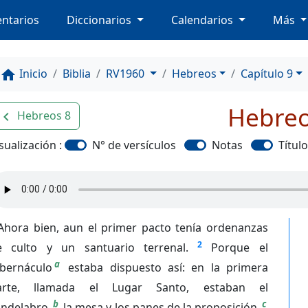
ntarios
Diccionarios
Calendarios
Más
Inicio
Biblia
RV1960
Hebreos
Capítulo 9
home
Hebreo
Hebreos 8
avigate_before
sualización :
N° de versículos
Notas
Títul
Ahora bien, aun el primer pacto tenía ordenanzas
2
e culto y un santuario terrenal.
Porque el
a
abernáculo
estaba dispuesto así: en la primera
arte, llamada el Lugar Santo, estaban el
b
c
andelabro,
la mesa y los panes de la proposición.