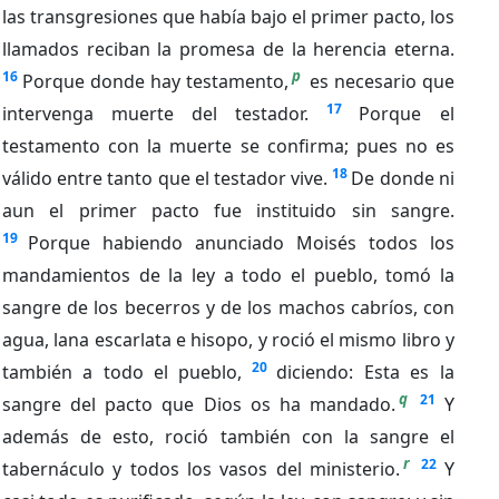
las transgresiones que había bajo el primer pacto, los
llamados reciban la promesa de la herencia eterna.
p
16
Porque donde hay testamento,
es necesario que
17
intervenga muerte del testador.
Porque el
testamento con la muerte se confirma; pues no es
18
válido entre tanto que el testador vive.
De donde ni
aun el primer pacto fue instituido sin sangre.
19
Porque habiendo anunciado Moisés todos los
mandamientos de la ley a todo el pueblo, tomó la
sangre de los becerros y de los machos cabríos, con
agua, lana escarlata e hisopo, y roció el mismo libro y
20
también a todo el pueblo,
diciendo: Esta es la
q
21
sangre del pacto que Dios os ha mandado.
Y
además de esto, roció también con la sangre el
r
22
tabernáculo y todos los vasos del ministerio.
Y