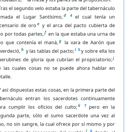
Tras el segundo velo estaba la parte del tabernáculo
d
4
lamada el Lugar Santísimo,
el cual tenía un
e
ncensario de oro
y el arca del pacto cubierta de
f
o por todas partes,
en la que estaba una urna de
g
ro que contenía el maná,
la vara de Aarón que
h
i
5
verdeció,
y las tablas del pacto;
y sobre ella los
j
erubines de gloria que cubrían el propiciatorio;
e las cuales cosas no se puede ahora hablar en
talle.
Y así dispuestas estas cosas, en la primera parte del
abernáculo entran los sacerdotes continuamente
k
7
ra cumplir los oficios del culto;
pero en la
egunda parte, sólo el sumo sacerdote una vez al
o, no sin sangre, la cual ofrece por sí mismo y por
l
8