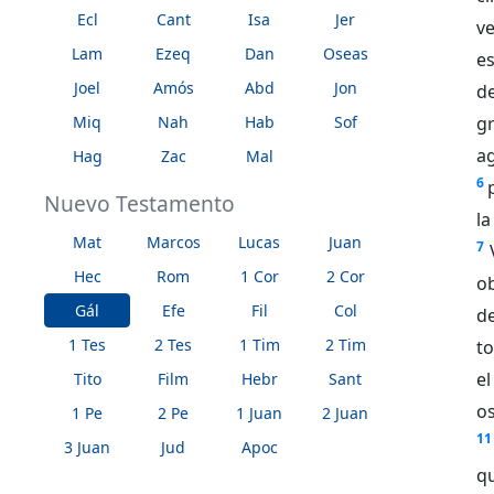
Ecl
Cant
Isa
Jer
v
Lam
Ezeq
Dan
Oseas
es
Joel
Amós
Abd
Jon
de
Miq
Nah
Hab
Sof
gr
a
Hag
Zac
Mal
6
Nuevo Testamento
la
Mat
Marcos
Lucas
Juan
7
Hec
Rom
1 Cor
2 Cor
o
Gál
Efe
Fil
Col
d
1 Tes
2 Tes
1 Tim
2 Tim
to
el
Tito
Film
Hebr
Sant
os
1 Pe
2 Pe
1 Juan
2 Juan
11
3 Juan
Jud
Apoc
q