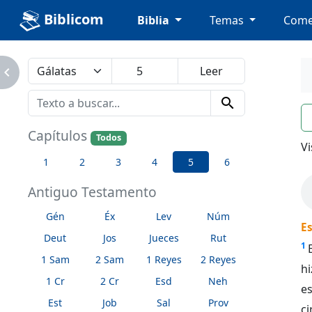
Biblicom
Biblia
Temas
Come
avigate_next
search
n
Capítulos
Todos
Vi
1
2
3
4
5
6
Antiguo Testamento
Gén
Éx
Lev
Núm
Es
Deut
Jos
Jueces
Rut
1
1 Sam
2 Sam
1 Reyes
2 Reyes
hi
1 Cr
2 Cr
Esd
Neh
es
Est
Job
Sal
Prov
ci