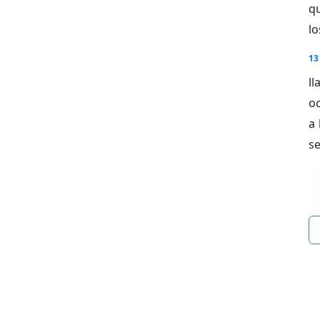
qu
lo
13
l
oc
a 
s
n