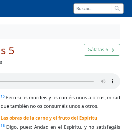
search
s 5
Gálatas 6
navigate_next
os
15
Pero si os mordéis y os coméis unos a otros, mirad
que también no os consumáis unos a otros.
Las obras de la carne y el fruto del Espíritu
16
Digo, pues: Andad en el Espíritu, y no satisfagáis