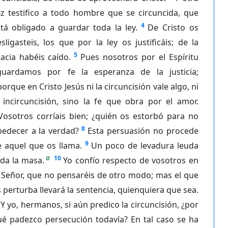
ez testifico a todo hombre que se circuncida, que
4
tá obligado a guardar toda la ley.
De Cristo os
sligasteis, los que por la ley os justificáis; de la
5
acia habéis caído.
Pues nosotros por el Espíritu
guardamos por fe la esperanza de la justicia;
porque en Cristo Jesús ni la circuncisión vale algo, ni
 incircuncisión, sino la fe que obra por el amor.
Vosotros corríais bien; ¿quién os estorbó para no
8
bedecer a la verdad?
Esta persuasión no procede
9
e aquel que os llama.
Un poco de levadura leuda
a
10
da la masa.
Yo confío respecto de vosotros en
 Señor, que no pensaréis de otro modo; mas el que
 perturba llevará la sentencia, quienquiera que sea.
Y yo, hermanos, si aún predico la circuncisión, ¿por
ué padezco persecución todavía? En tal caso se ha