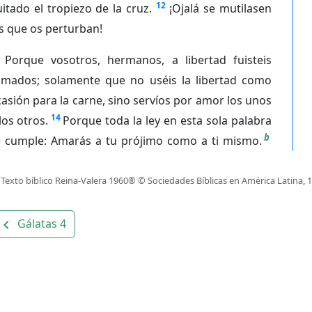
12
itado el tropiezo de la cruz.
¡Ojalá se mutilasen
s que os perturban!
Porque vosotros, hermanos, a libertad fuisteis
lamados; solamente que no uséis la libertad como
asión para la carne, sino servíos por amor los unos
14
los otros.
Porque toda la ley en esta sola palabra
b
e cumple: Amarás a tu prójimo como a ti mismo.
Texto bíblico Reina-Valera 1960® © Sociedades Bíblicas en América Latina, 
Gálatas 4
avigate_before