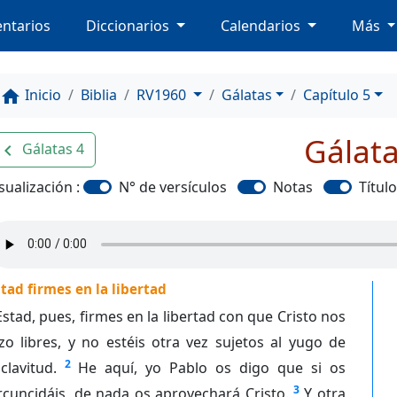
ntarios
Diccionarios
Calendarios
Más
Inicio
Biblia
RV1960
Gálatas
Capítulo 5
home
Gálata
Gálatas 4
avigate_before
sualización :
N° de versículos
Notas
Títul
tad firmes en la libertad
Estad, pues, firmes en la libertad con que Cristo nos
zo libres, y no estéis otra vez sujetos al yugo de
2
clavitud.
He aquí, yo Pablo os digo que si os
3
rcuncidáis, de nada os aprovechará Cristo.
Y otra