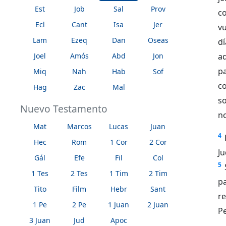
Est
Job
Sal
Prov
c
Ecl
Cant
Isa
Jer
vu
Lam
Ezeq
Dan
Oseas
dí
Joel
Amós
Abd
Jon
aq
pa
Miq
Nah
Hab
Sof
co
Hag
Zac
Mal
so
Nuevo Testamento
no
Mat
Marcos
Lucas
Juan
4
Hec
Rom
1 Cor
2 Cor
J
Gál
Efe
Fil
Col
5
1 Tes
2 Tes
1 Tim
2 Tim
pa
Tito
Film
Hebr
Sant
r
1 Pe
2 Pe
1 Juan
2 Juan
Pe
3 Juan
Jud
Apoc