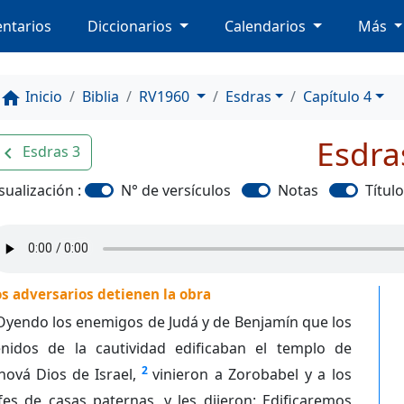
ntarios
Diccionarios
Calendarios
Más
Inicio
Biblia
RV1960
Esdras
Capítulo 4
home
Esdra
Esdras 3
avigate_before
sualización :
N° de versículos
Notas
Títul
s adversarios detienen la obra
Oyendo los enemigos de Judá y de Benjamín que los
enidos de la cautividad edificaban el templo de
2
hová Dios de Israel,
vinieron a Zorobabel y a los
fes de casas paternas, y les dijeron: Edificaremos