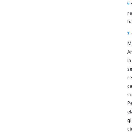
6
r
ha
7
M
Ar
l
se
re
ca
su
Pe
el
g
ci