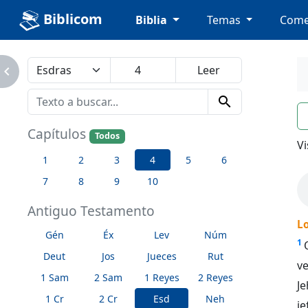
Biblicom
Biblia
Temas
Come
avigate_next
search
n
Capítulos
Todos
Vi
1
2
3
4
5
6
7
8
9
10
Antiguo Testamento
Lo
Gén
Éx
Lev
Núm
1
Deut
Jos
Jueces
Rut
v
1 Sam
2 Sam
1 Reyes
2 Reyes
Je
1 Cr
2 Cr
Esd
Neh
je