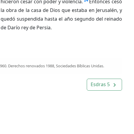
24
hicieron cesar con poder y violencia.
Entonces cesó
la obra de la casa de Dios que estaba en Jerusalén, y
quedó suspendida hasta el año segundo del reinado
de Darío rey de Persia.
1960. Derechos renovados 1988, Sociedades Bíblicas Unidas.
Esdras 5
navigate_next