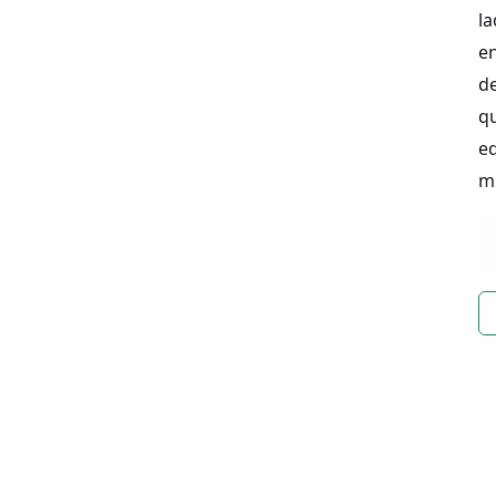
la
en
de
qu
e
m
n