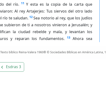
11
do del río.
Y esta es la copia de la carta que
viaron: Al rey Artajerjes: Tus siervos del otro lado
12
l río te saludan.
Sea notorio al rey, que los judíos
e subieron de ti a nosotros vinieron a Jerusalén; y
difican la ciudad rebelde y mala, y levantan los
13
uros y reparan los fundamentos.
Ahora sea
Texto bíblico Reina-Valera 1960® © Sociedades Bíblicas en América Latina, 
Esdras 3
avigate_before