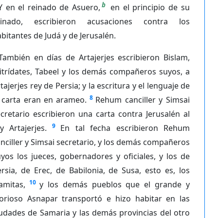
b
Y en el reinado de Asuero,
en el principio de su
einado, escribieron acusaciones contra los
bitantes de Judá y de Jerusalén.
También en días de Artajerjes escribieron Bislam,
itrídates, Tabeel y los demás compañeros suyos, a
tajerjes rey de Persia; y la escritura y el lenguaje de
8
a carta eran en arameo.
Rehum canciller y Simsai
cretario escribieron una carta contra Jerusalén al
9
y Artajerjes.
En tal fecha escribieron Rehum
nciller y Simsai secretario, y los demás compañeros
yos los jueces, gobernadores y oficiales, y los de
rsia, de Erec, de Babilonia, de Susa, esto es, los
10
amitas,
y los demás pueblos que el grande y
lorioso Asnapar transportó e hizo habitar en las
udades de Samaria y las demás provincias del otro