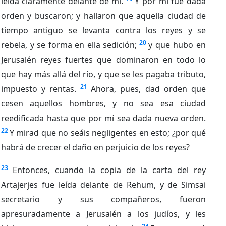
leída claramente delante de mí.
Y por mí fue dada
orden y buscaron; y hallaron que aquella ciudad de
tiempo antiguo se levanta contra los reyes y se
20
rebela, y se forma en ella sedición;
y que hubo en
Jerusalén reyes fuertes que dominaron en todo lo
que hay más allá del río, y que se les pagaba tributo,
21
impuesto y rentas.
Ahora, pues, dad orden que
cesen aquellos hombres, y no sea esa ciudad
reedificada hasta que por mí sea dada nueva orden.
22
Y mirad que no seáis negligentes en esto; ¿por qué
habrá de crecer el daño en perjuicio de los reyes?
23
Entonces, cuando la copia de la carta del rey
Artajerjes fue leída delante de Rehum, y de Simsai
secretario y sus compañeros, fueron
apresuradamente a Jerusalén a los judíos, y les