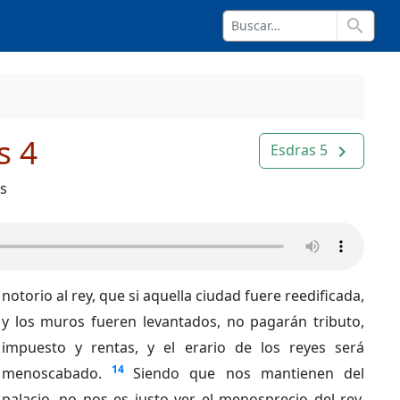
search
s 4
Esdras 5
navigate_next
os
notorio al rey, que si aquella ciudad fuere reedificada,
y los muros fueren levantados, no pagarán tributo,
impuesto y rentas, y el erario de los reyes será
14
menoscabado.
Siendo que nos mantienen del
palacio, no nos es justo ver el menosprecio del rey,