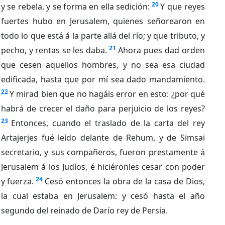
20
y se rebela, y se forma en ella sedición:
Y que reyes
fuertes hubo en Jerusalem, quienes señorearon en
todo lo que está á la parte allá del río; y que tributo, y
21
pecho, y rentas se les daba.
Ahora pues dad orden
que cesen aquellos hombres, y no sea esa ciudad
edificada, hasta que por mí sea dado mandamiento.
22
Y mirad bien que no hagáis error en esto: ¿por qué
habrá de crecer el daño para perjuicio de los reyes?
23
Entonces, cuando el traslado de la carta del rey
Artajerjes fué leído delante de Rehum, y de Simsai
secretario, y sus compañeros, fueron prestamente á
Jerusalem á los Judíos, é hiciéronles cesar con poder
24
y fuerza.
Cesó entonces la obra de la casa de Dios,
la cual estaba en Jerusalem: y cesó hasta el año
segundo del reinado de Darío rey de Persia.