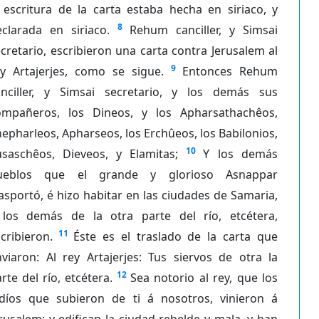
 escritura de la carta estaba hecha en siriaco, y
8
eclarada en siriaco.
Rehum canciller, y Simsai
cretario, escribieron una carta contra Jerusalem al
9
ey Artajerjes, como se sigue.
Entonces Rehum
anciller, y Simsai secretario, y los demás sus
ompañeros, los Dineos, y los Apharsathachêos,
epharleos, Apharseos, los Erchûeos, los Babilonios,
10
usaschêos, Dieveos, y Elamitas;
Y los demás
ueblos que el grande y glorioso Asnappar
asportó, é hizo habitar en las ciudades de Samaria,
 los demás de la otra parte del río, etcétera,
11
cribieron.
Éste es el traslado de la carta que
viaron: Al rey Artajerjes: Tus siervos de otra la
12
rte del río, etcétera.
Sea notorio al rey, que los
udíos que subieron de ti á nosotros, vinieron á
rusalem; y edifican la ciudad rebelde y mala, y han