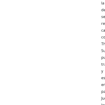
la
d
se
r
c
c
Th
S
p
tr
y
es
en
pa
J
Je