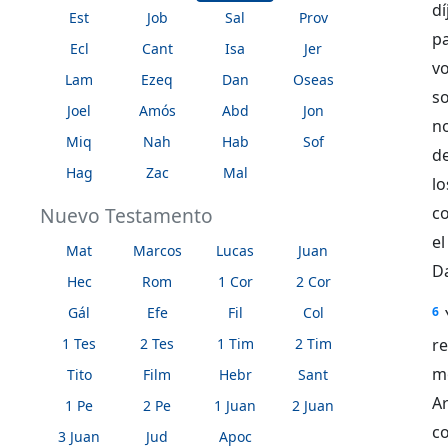
dí
Est
Job
Sal
Prov
p
Ecl
Cant
Isa
Jer
v
Lam
Ezeq
Dan
Oseas
s
Joel
Amós
Abd
Jon
no
Miq
Nah
Hab
Sof
de
Hag
Zac
Mal
lo
Nuevo Testamento
co
el
Mat
Marcos
Lucas
Juan
Da
Hec
Rom
1 Cor
2 Cor
Gál
Efe
Fil
Col
6
1 Tes
2 Tes
1 Tim
2 Tim
r
m
Tito
Film
Hebr
Sant
Ar
1 Pe
2 Pe
1 Juan
2 Juan
co
3 Juan
Jud
Apoc