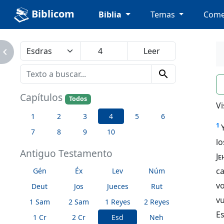
Biblicom
Biblia
Temas
Come
avigate_next
search
n
Capítulos
Todos
Vi
1
2
3
4
5
6
1
7
8
9
10
lo
Antiguo Testamento
Je
ca
Gén
Éx
Lev
Núm
v
Deut
Jos
Jueces
Rut
vu
1 Sam
2 Sam
1 Reyes
2 Reyes
Es
1 Cr
2 Cr
Esd
Neh