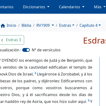
ntarios
Diccionarios
Calendarios
Más
Inicio
Biblia
RV1909
Esdras
Capítulo 4
home
Esdra
Esdras 3
avigate_before
sualización :
N° de versículos
Y OYENDO los enemigos de Judá y de Benjamín, que
s venidos de la cautividad edificaban el templo de
2
hová
Dios de Israel,
Llegáronse á Zorobabel, y á los
bezas de los padres, y dijéronles: Edificaremos con
osotros, porque como vosotros buscaremos á
estro Dios, y á él sacrificamos desde los días de
3
ar-haddón rey de Asiria, que nos hizo subir aquí.
Y