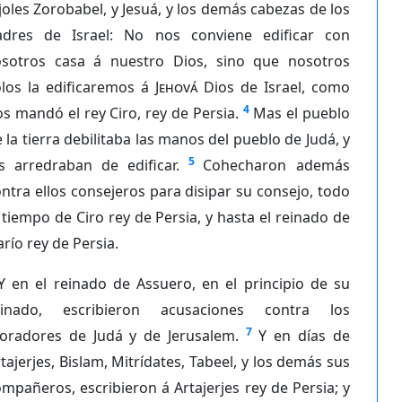
joles Zorobabel, y Jesuá, y los demás cabezas de los
adres de Israel: No nos conviene edificar con
osotros casa á nuestro Dios, sino que nosotros
olos la edificaremos á
Jehová
Dios de Israel, como
4
s mandó el rey Ciro, rey de Persia.
Mas el pueblo
 la tierra debilitaba las manos del pueblo de Judá, y
5
s arredraban de edificar.
Cohecharon además
ntra ellos consejeros para disipar su consejo, todo
 tiempo de Ciro rey de Persia, y hasta el reinado de
río rey de Persia.
Y en el reinado de Assuero, en el principio de su
einado, escribieron acusaciones contra los
7
oradores de Judá y de Jerusalem.
Y en días de
tajerjes, Bislam, Mitrídates, Tabeel, y los demás sus
mpañeros, escribieron á Artajerjes rey de Persia; y