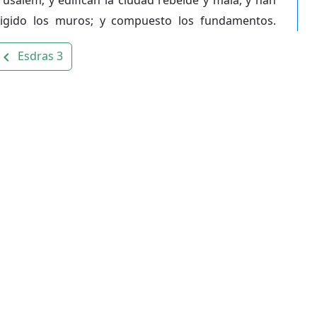
rigido los muros; y compuesto los fundamentos.
Esdras 3
avigate_before
os