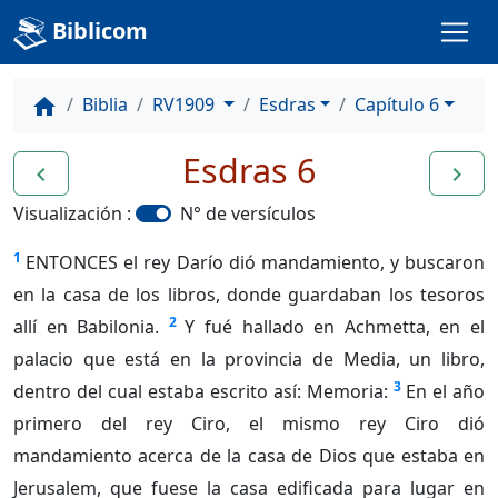
Biblicom
Biblia
RV1909
Esdras
Capítulo 6
home
Esdras 6
navigate_before
navigate_next
Visualización :
N° de versículos
1
ENTONCES el rey Darío dió mandamiento, y buscaron
en la casa de los libros, donde guardaban los tesoros
2
allí en Babilonia.
Y fué hallado en Achmetta, en el
palacio que está en la provincia de Media, un libro,
3
dentro del cual estaba escrito así: Memoria:
En el año
primero del rey Ciro, el mismo rey Ciro dió
mandamiento acerca de la casa de Dios que estaba en
Jerusalem, que fuese la casa edificada para lugar en