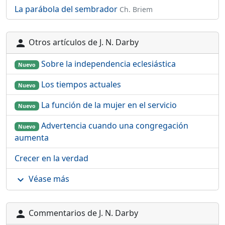
La parábola del sembrador
Ch. Briem
Otros artículos de J. N. Darby
person
Sobre la independencia eclesiástica
Nuevo
Los tiempos actuales
Nuevo
La función de la mujer en el servicio
Nuevo
Advertencia cuando una congregación
Nuevo
aumenta
Crecer en la verdad
Véase más
expand_more
Commentarios de J. N. Darby
person