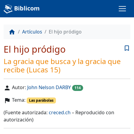
Biblicom
Artículos
El hijo pródigo
home
El hijo pródigo
bookmark_border
La gracia que busca y la gracia que
recibe (Lucas 15)
Autor:
John Nelson DARBY
person
114
Tema:
flag
Las parábolas
(Fuente autorizada:
creced.ch
– Reproducido con
autorización)