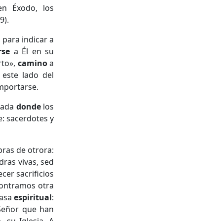
en Éxodo, los
9).
 para indicar a
rse
a Él en su
rto»,
camino
a
 este lado del
mportarse.
orada
donde
los
: sacerdotes y
bras de otrora:
ras vivas, sed
cer sacrificios
contramos otra
casa
espiritual
:
 Señor que han