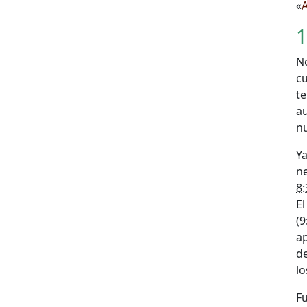
«
A
1
N
c
t
a
nu
Y
n
8:
E
(9
ap
d
lo
Fu