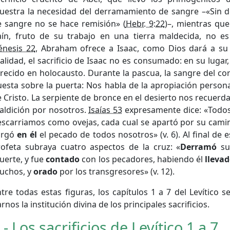
uestra la necesidad del derramamiento de sangre –«Sin 
e sangre no se hace remisión» (
Hebr. 9:22
)–, mientras que
aín, fruto de su trabajo en una tierra maldecida, no e
énesis 22
, Abraham ofrece a Isaac, como Dios dará a su 
alidad, el sacrificio de Isaac no es consumado: en su lugar
recido en holocausto. Durante la pascua, la sangre del co
esta sobre la puerta: Nos habla de la apropiación personal
 Cristo. La serpiente de bronce en el desierto nos recuerd
aldición por nosotros.
Isaías 53
expresamente dice: «Todo
escarriamos como ovejas, cada cual se apartó por su cami
argó
en él
el pecado de todos nosotros» (v. 6). Al final de es
rofeta subraya cuatro aspectos de la cruz: «
Derramó
su 
uerte, y fue
contado
con los pecadores, habiendo él
lleva
uchos, y
orado
por los transgresores» (v. 12).
tre todas estas figuras, los capítulos 1 a 7 del Levítico 
rnos la institución divina de los principales sacrificios.
 - Los sacrificios de
Levítico 1 a 7