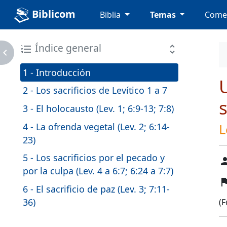
Biblicom
Biblia
Temas
Come
Índice general
format_list_numbered
unfold_more
avigate_next
1 - Introducción
2 - Los sacrificios de Levítico 1 a 7
s
3 - El holocausto (Lev. 1; 6:9-13; 7:8)
4 - La ofrenda vegetal (Lev. 2; 6:14-
L
23)
5 - Los sacrificios por el pecado y
pers
por la culpa (Lev. 4 a 6:7; 6:24 a 7:7)
fl
6 - El sacrificio de paz (Lev. 3; 7:11-
36)
(F