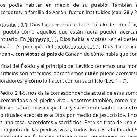
ios podía habitar en medio de su pueblo. También 
cerdotes, la familia de Aarón, fueron instituidos (cap. 28 y 2
n
Levítico 1:1
, Dios habla «desde el tabernáculo de reunión»,
u pueblo cómo aquellos que están fuera pueden
acerca
antuario. En
Números 1:1
, Dios habla a Moisés «en el desie
anaán. Al principio del
Deuteronomio 1:1
, Dios habla «a
ordán»,
con vistas al país
de Canaán de cómo había que co
 final del Éxodo y al principio del Levítico tenemos una m
crificios son ofrecidos; aprendemos
quién
puede acercarse
doradores; y
cómo
lo hacen: con un sacrificio (
Lev. 1 - 7
).
Pedro 2:4-5
, nos da la correspondencia actual de esas som
cercándoos a él, piedra viva… vosotros también, como pied
ificados como casa espiritual y sacerdocio santo, para ofre
pirituales aceptables a Dios por medio de Jesucristo». En
z una casa, sacerdotes y sacrificios. Pero se trata de una 
 conjunto de las piedras vivas, todos los rescatados del