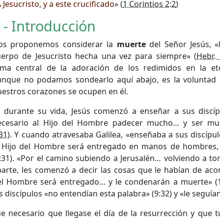
 Jesucristo, y a este crucificado
» (
1 Corintios 2:2
)
 - Introducción
os proponemos considerar la
muerte
del Señor Jesús, «
uerpo de Jesucristo hecha una vez para siempre» (
Hebr. 
ema central de la adoración de los redimidos en la ete
unque no podamos sondearlo aquí abajo, es la voluntad 
estros corazones se ocupen en él.
a durante su vida, Jesús comenzó a enseñar a sus discí
ecesario al Hijo del Hombre padecer mucho… y ser mue
31
). Y cuando atravesaba Galilea, «enseñaba a sus discípulo
l Hijo del Hombre será entregado en manos de hombres, 
:31). «Por el camino subiendo a Jerusalén… volviendo a to
arte, les comenzó a decir las cosas que le habían de acon
el Hombre será entregado… y le condenarán a muerte» (1
s discípulos «no entendían esta palabra» (9:32) y «le seguí
e necesario que llegase el día de la resurrección y que t