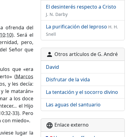
El desinterés respecto a Cristo
J. N. Darby
La purificación del leproso
H. H.
la ofrenda del
Snell
10:10
). Será el
rnidad, pero,
del Señor que
Otros artículos de G. André
person
David
pulos que «era
rto» (
Marcos
Disfrutar de la vida
s, y les decía:
y le matarán»
La tentación y el socorro divino
mar a los doce
Las aguas del santuario
tecer… el Hijo
0:32-33). Pero
an con miedo».
Enlace externo
language
uviese lugar la