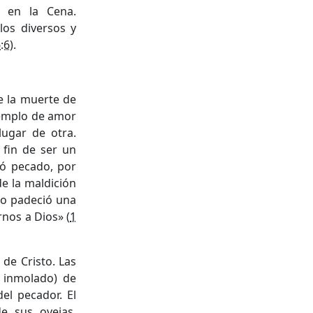
o en la Cena.
os diversos y
6:6
).
e la muerte de
jemplo de amor
lugar de otra.
 fin de ser un
ó pecado, por
de la maldición
sto padeció una
arnos a Dios» (
1
de Cristo. Las
o inmolado) de
l pecador. El
de sus ovejas,