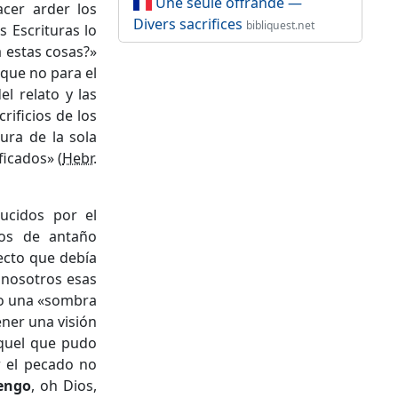
Une seule offrande —
cer arder los
Divers sacrifices
bibliquest.net
s Escrituras lo
a estas cosas?»
nque no para el
el relato y las
ificios de los
gura de la sola
ficados» (
Hebr.
ucidos por el
ios de antaño
ecto que debía
 nosotros esas
lo una «sombra
ener una visión
Aquel que pudo
r el pecado no
engo
, oh Dios,