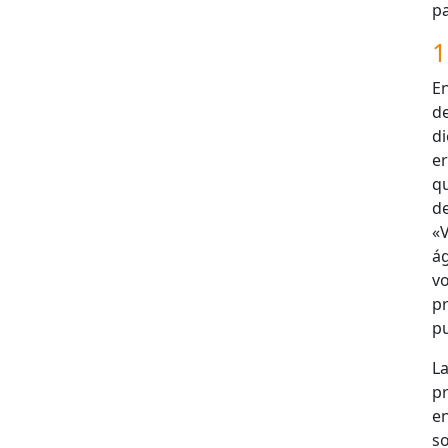
pa
1
En
de
di
e
q
d
«V
á
v
p
pu
La
pr
e
so