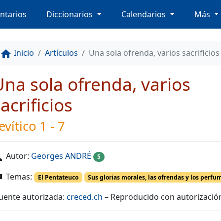
ntarios
Diccionarios
Calendarios
Más
Inicio
Artículos
Una sola ofrenda, varios sacrificios
home
Una sola ofrenda, varios
acrificios
evítico 1 - 7
Autor:
Georges ANDRÉ
on
5
Temas:
ag
El Pentateuco
Sus glorias morales, las ofrendas y los perfu
uente autorizada:
creced.ch
– Reproducido con autorizació