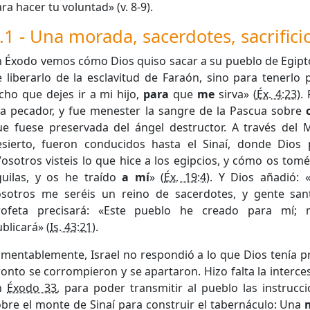
ra hacer tu voluntad» (v. 8-9).
.1 - Una morada, sacerdotes, sacrifici
 Éxodo vemos cómo Dios quiso sacar a su pueblo de Egipto,
 liberarlo de la esclavitud de Faraón, sino para tenerlo 
cho que dejes ir a mi hijo,
para
que
me
sirva» (
Éx. 4:23
).
ra pecador, y fue menester la sangre de la Pascua sobre
ue fuese preservada del ángel destructor. A través del 
esierto, fueron conducidos hasta el Sinaí, donde Dios 
osotros visteis lo que hice a los egipcios, y cómo os tom
guilas, y os he traído
a mí
» (
Éx. 19:4
). Y Dios añadió:
osotros me seréis un reino de sacerdotes, y gente santa
rofeta precisará: «Este pueblo he creado para mí; 
blicará» (
Is. 43:21
).
mentablemente, Israel no respondió a lo que Dios tenía pr
onto se corrompieron y se apartaron. Hizo falta la interc
n
Éxodo 33
, para poder transmitir al pueblo las instrucc
bre el monte de Sinaí para construir el tabernáculo: Una