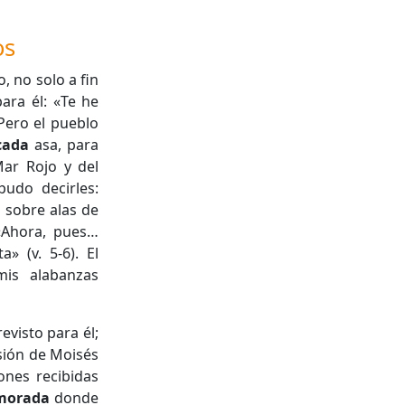
os
 no solo a fin
para él: «Te he
 Pero el pueblo
cada
asa, para
Mar Rojo y del
pudo decirles:
é sobre alas de
 «Ahora, pues…
» (v. 5-6). El
mis alabanzas
evisto para él;
esión de Moisés
iones recibidas
morada
donde