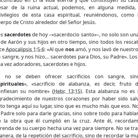
contrado en Él la vida eterna y que constituyen su casa,
esar de la ruina actual, podemos, en alguna medida,
rivilegios de esta casa espiritual, reuniéndonos, como
erpo de Cristo alrededor del Señor Jesús.
os
sacerdotes
de hoy –«sacerdocio santo»–, no solo son una
 de Aarón y sus hijos en otro tiempo, sino todos los resc
ice
Apocalipsis 1:5-6
: «Al que
nos
amó, y nos lavó de nuestr
 sangre, y nos hizo… sacerdotes para Dios, su Padre». Los
la vez adoradores, sacerdotes e hijos.
a no se deben ofrecer sacrificios con sangre, si
pirituales
», «sacrificio de alabanza, es decir, fruto
onfiesan su nombre» (
Hebr. 13:15
). Esta alabanza no es
gradecimiento de nuestros corazones por haber sido sal
to tenga aquí su lugar, sino que es mucho más que eso. N
 Padre solo para darle gracias, sino sobre todo para hablar
e la obra que él cumplió en la cruz. Ante él, recordam
renda de su cuerpo hecha una vez para siempre. No se tra
nera, de la repetición del sacrificio, sino de recordar la mu