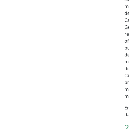
m
d
C
G
re
of
pu
de
m
d
c
p
m
m
En
da
2