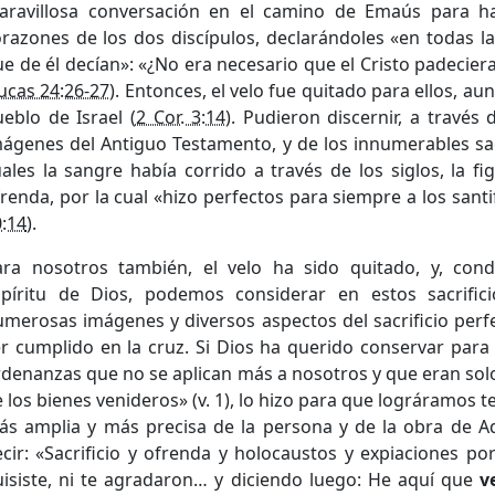
aravillosa conversación en el camino de Emaús para ha
razones de los dos discípulos, declarándoles «en todas la
e de él decían»: «¿No era necesario que el Cristo padecier
ucas 24:26-27
). Entonces, el velo fue quitado para ellos, au
eblo de Israel (
2 Cor. 3:14
). Pudieron discernir, a través d
ágenes del Antiguo Testamento, y de los innumerables sacr
ales la sangre había corrido a través de los siglos, la fi
renda, por la cual «hizo perfectos para siempre a los santi
:14
).
ara nosotros también, el velo ha sido quitado, y, cond
spíritu de Dios, podemos considerar en estos sacrific
merosas imágenes y diversos aspectos del sacrificio perf
r cumplido en la cruz. Si Dios ha querido conservar para
rdenanzas que no se aplican más a nosotros y que eran so
 los bienes venideros» (v. 1), lo hizo para que lográramos t
ás amplia y más precisa de la persona y de la obra de 
cir: «Sacrificio y ofrenda y holocaustos y expiaciones po
uisiste, ni te agradaron… y diciendo luego: He aquí que
v