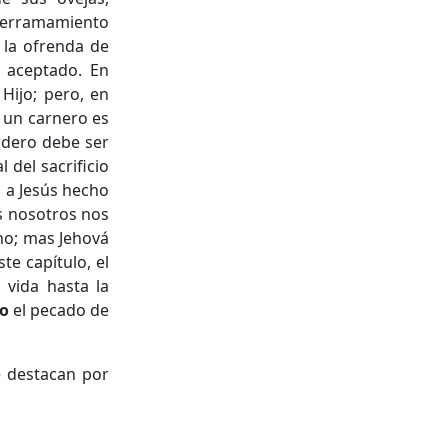
derramamiento
 la ofrenda de
s aceptado. En
Hijo; pero, en
, un carnero es
rdero debe ser
 del sacrificio
a a Jesús hecho
s nosotros nos
no; mas Jehová
te capítulo, el
vida hasta la
do
el pecado de
se destacan por