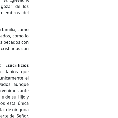
 su Iglesia. A
 gozar de los
 miembros del
 familia, como
atados, como lo
os pecados con
 cristianos son
no «
sacrificios
 de labios que
 únicamente el
vados, aunque
o venimos ante
le de su Hijo y
os esta única
ta, de ninguna
erte del Señor,