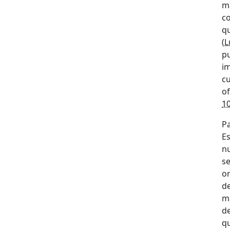
m
co
qu
(
L
pu
im
cu
of
10
P
E
nu
se
o
de
m
de
q