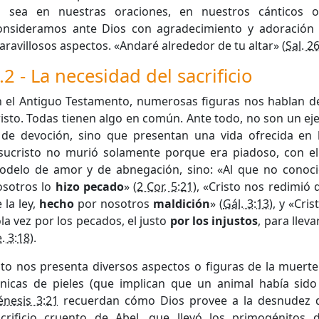
a sea en nuestras oraciones, en nuestros cánticos 
onsideramos ante Dios con agradecimiento y adoración l
ravillosos aspectos. «Andaré alrededor de tu altar» (
Sal. 2
.2 - La necesidad del sacrificio
n el Antiguo Testamento, numerosas figuras nos hablan d
isto. Todas tienen algo en común. Ante todo, no son un e
 de devoción, sino que presentan una vida ofrecida en 
esucristo no murió solamente porque era piadoso, con el
odelo de amor y de abnegación, sino: «Al que no conoci
osotros lo
hizo pecado
» (
2 Cor. 5:21
), «Cristo nos redimió 
 la ley,
hecho
por nosotros
maldición
» (
Gál. 3:13
), y «Cri
la vez por los pecados, el justo
por los injustos
, para llev
. 3:18
).
to nos presenta diversos aspectos o figuras de la muerte 
únicas de pieles (que implican que un animal había sid
énesis 3:21
recuerdan cómo Dios provee a la desnudez de
acrificio cruento de Abel, que llevó los primogénitos 