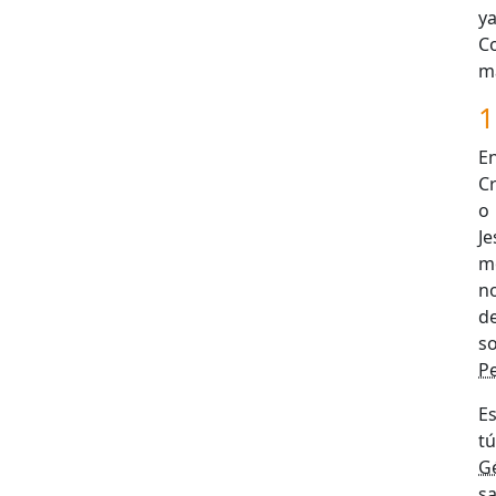
y
C
ma
1
E
Cr
o
J
m
n
de
so
Pe
Es
t
G
s