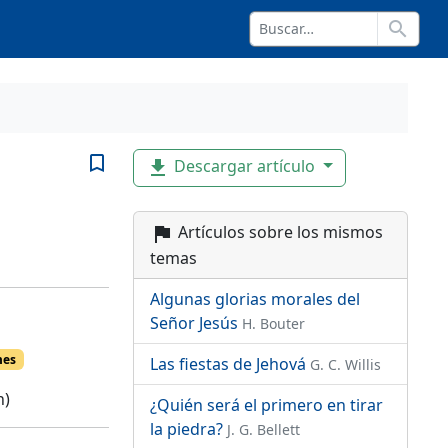
search
bookmark_border
Descargar artículo
file_download
Artículos sobre los mismos
flag
temas
Algunas glorias morales del
Señor Jesús
H. Bouter
mes
Las fiestas de Jehová
G. C. Willis
n)
¿Quién será el primero en tirar
la piedra?
J. G. Bellett