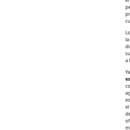
en
p
p
cu
L
la
d
su
a 
Y
es
c
a
es
el
d
of
ma