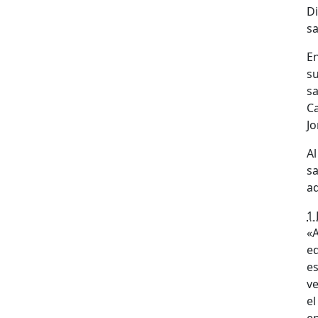
D
sa
E
s
s
C
J
Al
sa
a
1 
«A
ed
es
ve
el