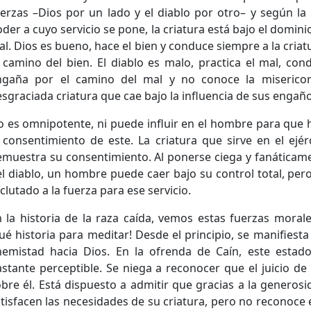
erzas –Dios por un lado y el diablo por otro– y según la 
der a cuyo servicio se pone, la criatura está bajo el dominio
l. Dios es bueno, hace el bien y conduce siempre a la cria
 camino del bien. El diablo es malo, practica el mal, con
ngaña por el camino del mal y no conoce la misericord
sgraciada criatura que cae bajo la influencia de sus engaño
 es omnipotente, ni puede influir en el hombre para que h
 consentimiento de este. La criatura que sirve en el ejér
muestra su consentimiento. Al ponerse ciega y fanáticamen
l diablo, un hombre puede caer bajo su control total, per
clutado a la fuerza para ese servicio.
 la historia de la raza caída, vemos estas fuerzas morale
ué historia para meditar! Desde el principio, se manifiesta
nemistad hacia Dios. En la ofrenda de Caín, este estad
stante perceptible. Se niega a reconocer que el juicio d
bre él. Está dispuesto a admitir que gracias a la generos
tisfacen las necesidades de su criatura, pero no reconoce