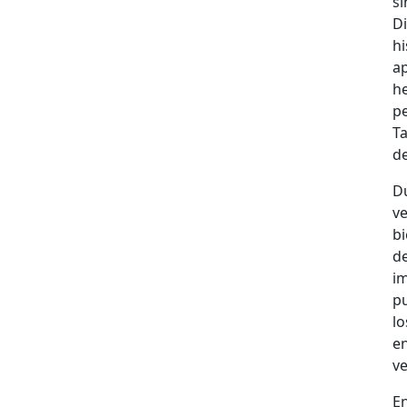
si
Di
h
a
he
p
Ta
de
Du
ve
bi
de
im
pu
lo
en
ve
En