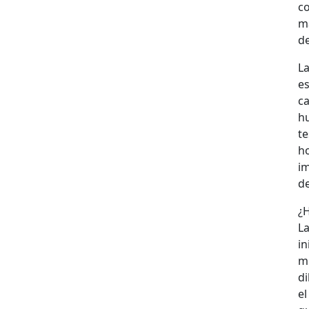
c
ma
de
L
es
ca
h
t
ho
i
de
¿
L
in
m
di
el