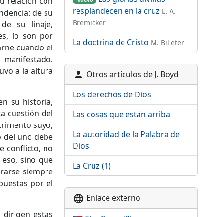
u relación con
resplandecen en la cruz
E. A.
endencia: de su
Bremicker
de su linaje,
s, lo son por
La doctrina de Cristo
M. Billeter
carne cuando el
 manifestado.
uvo a la altura
Otros artículos de J. Boyd
person
Los derechos de Dios
n su historia,
ta cuestión del
Las cosas que están arriba
trimento suyo,
La autoridad de la Palabra de
fo del uno debe
Dios
e conflicto, no
 eso, sino que
La Cruz (1)
trarse siempre
puestas por el
Enlace externo
language
 dirigen estas