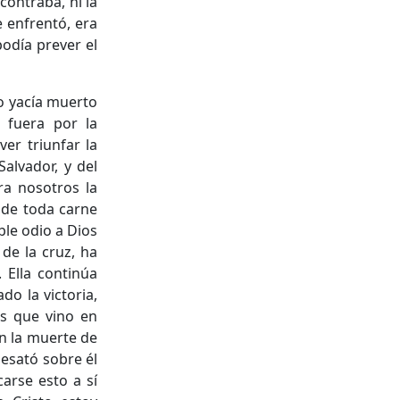
contraba, ni la
e enfrentó, era
odía prever el
to yacía muerto
o fuera por la
er triunfar la
Salvador, y del
ra nosotros la
n de toda carne
ble odio a Dios
de la cruz, ha
 Ella continúa
o la victoria,
s que vino en
on la muerte de
esató sobre él
icarse esto a sí