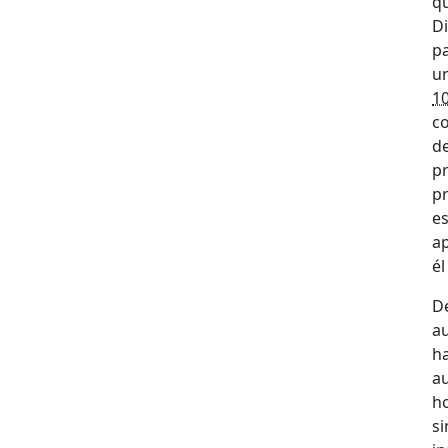
q
Di
pa
u
10
co
de
pr
pr
es
ap
él
De
a
ha
a
h
s