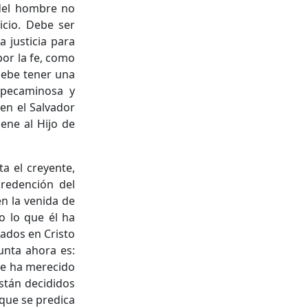
 del hombre no
icio. Debe ser
a justicia para
por la fe, como
Debe tener una
 pecaminosa y
en el Salvador
iene al Hijo de
ta el creyente,
redención del
n la venida de
o lo que él ha
ados en Cristo
unta ahora es:
ue ha merecido
están decididos
 que se predica