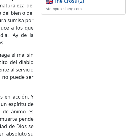
The Cross (2)
naturaleza del
stempublishing.com
 del bien o del
tura sumisa por
duce a los que
ia. ¡Ay de la
s!
aga el mal sin
cito del diablo
te al servicio
o no puede ser
s en acción. Y
 un espíritu de
o de ánimo es
e muerte pende
idad de Dios se
 en absoluto su