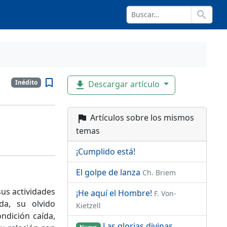
search
bookmark_border
Inédito
Descargar artículo
file_download
Artículos sobre los mismos
flag
temas
¡Cumplido está!
El golpe de lanza
Ch. Briem
us actividades
¡He aquí el Hombre!
F. Von-
da, su olvido
Kietzell
ndición caída,
Las glorias divinas
Nuevo