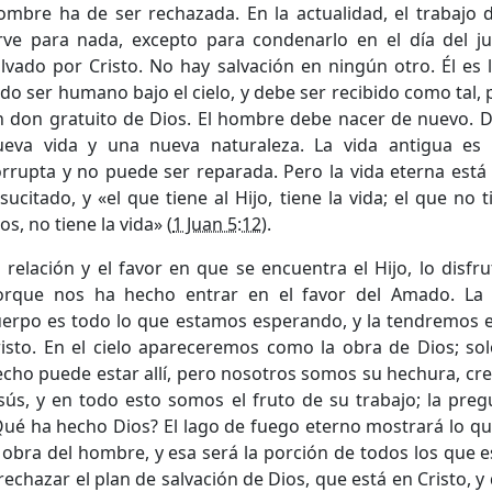
ombre ha de ser rechazada. En la actualidad, el trabajo
irve para nada, excepto para condenarlo en el día del ju
lvado por Cristo. No hay salvación en ningún otro. Él es l
do ser humano bajo el cielo, y debe ser recibido como tal, 
n don gratuito de Dios. El hombre debe nacer de nuevo. 
ueva vida y una nueva naturaleza. La vida antigua es
rrupta y no puede ser reparada. Pero la vida eterna está 
sucitado, y «el que tiene al Hijo, tiene la vida; el que no t
os, no tiene la vida» (
1 Juan 5:12
).
 relación y el favor en que se encuentra el Hijo, lo disfru
orque nos ha hecho entrar en el favor del Amado. La 
uerpo es todo lo que estamos esperando, y la tendremos e
isto. En el cielo apareceremos como la obra de Dios; sol
cho puede estar allí, pero nosotros somos su hechura, cre
sús, y en todo esto somos el fruto de su trabajo; la preg
Qué ha hecho Dios? El lago de fuego eterno mostrará lo q
 obra del hombre, y esa será la porción de todos los que 
rechazar el plan de salvación de Dios, que está en Cristo, y