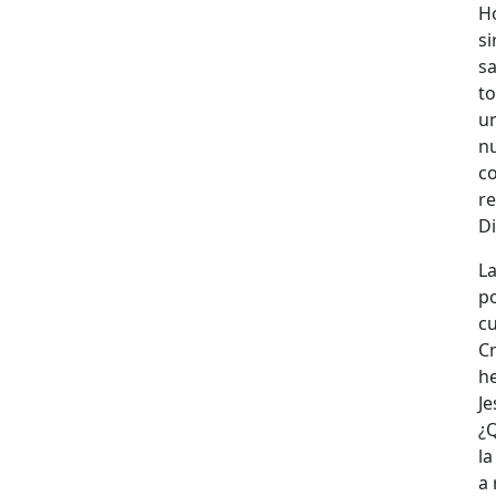
H
s
sa
to
u
n
co
re
Di
La
p
c
Cr
he
Je
¿
la
a 