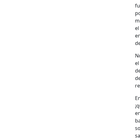
fu
po
ma
el
e
de
No
el
de
de
re
En
¡q
e
ba
so
sa