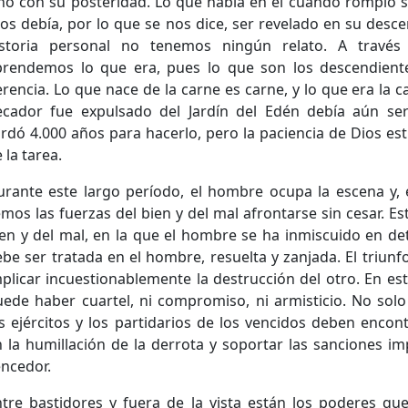
no con su posteridad. Lo que había en él cuando rompió s
os debía, por lo que se nos dice, ser revelado en su desc
istoria personal no tenemos ningún relato. A través 
prendemos lo que era, pues lo que son los descendiente
rencia. Lo que nace de la carne es carne, y lo que era la 
ecador fue expulsado del Jardín del Edén debía aún ser
rdó 4.000 años para hacerlo, pero la paciencia de Dios est
 la tarea.
rante este largo período, el hombre ocupa la escena y, e
mos las fuerzas del bien y del mal afrontarse sin cesar. Es
en y del mal, en la que el hombre se ha inmiscuido en de
be ser tratada en el hombre, resuelta y zanjada. El triun
plicar incuestionablemente la destrucción del otro. En est
ede haber cuartel, ni compromiso, ni armisticio. No solo
s ejércitos y los partidarios de los vencidos deben encon
 la humillación de la derrota y soportar las sanciones im
ncedor.
tre bastidores y fuera de la vista están los poderes que