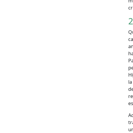
m
cr
2
Qu
ca
am
ha
P
pe
Hi
la
d
r
es
A
tr
u