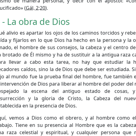
ismo de manera personal, y decir con el apóstol: «Con
ucificado» (
Gál. 2:20
).
 - La obra de Dios
é alivio es apartar los ojos de los caminos torcidos y rebe
ída y fijarlos en lo que Dios ha hecho en la persona y la 
ado, el hombre de sus consejos, la cabeza y el centro de
 brotado de Él mismo y ha de sustituir a la antigua raza c
ara llevar a cabo esta tarea, no hay que estudiar la h
cadores caídos, sino la de Dios que debe ser estudiada. Si
jo al mundo fue la prueba final del hombre, fue también 
 intervención de Dios para liberar al hombre del poder del 
espejado la escena del antiguo estado de cosas, y
esurrección y la gloria de Cristo, la Cabeza del nue
tablecida en la presencia de Dios.
quí, vemos a Dios como el obrero, y al hombre como el
abajo. Tiene en su presencia al Hombre que es la cabeza 
na raza celestial y espiritual, y cualquier persona que