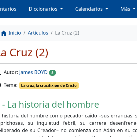
ntarios
Diccionarios
Calendarios
Más
Inicio
Artículos
La Cruz (2)
home
a Cruz (2)
Autor:
James BOYD
on
5
Tema:
ag
La cruz, la crucifixión de Cristo
 - La historia del hombre
 historia del hombre como pecador caído –sus errancias, s
aprichosas, su inquietud febril, su carrera desenfrena
eliberado de su Creador– no comienza con Adán en su co