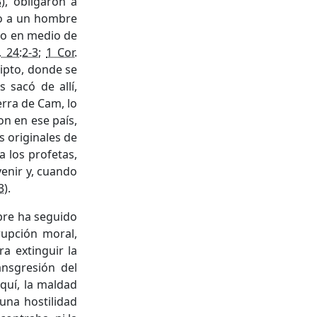
3
), obligaron a
ndo a un hombre
ero en medio de
. 24:2-3
;
1 Cor.
ipto, donde se
 sacó de allí,
erra de Cam, lo
on en ese país,
 originales de
a los profetas,
enir y, cuando
3
).
bre ha seguido
upción moral,
ra extinguir la
ansgresión del
quí, la maldad
una hostilidad