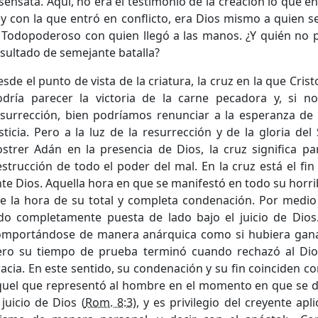
sensata. Aquí, no era el testimonio de la creación lo que en
y con la que entró en conflicto, era Dios mismo a quien s
 Todopoderoso con quien llegó a las manos. ¿Y quién no p
sultado de semejante batalla?
sde el punto de vista de la criatura, la cruz en la que Cris
odría parecer la victoria de la carne pecadora y, si n
surrección, bien podríamos renunciar a la esperanza de v
sticia. Pero a la luz de la resurrección y de la gloria del 
strer Adán en la presencia de Dios, la cruz significa pa
strucción de todo el poder del mal. En la cruz está el fi
te Dios. Aquella hora en que se manifestó en todo su horri
e la hora de su total y completa condenación. Por medio 
ido completamente puesta de lado bajo el juicio de Dios.
omportándose de manera anárquica como si hubiera ganad
ero su tiempo de prueba terminó cuando rechazó al Dio
acia. En este sentido, su condenación y su fin coinciden c
quel que representó al hombre en el momento en que se d
 juicio de Dios (
Rom. 8:3
), y es privilegio del creyente apl