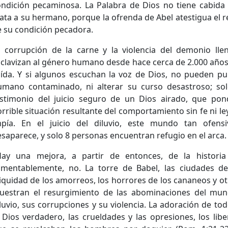
ondición pecaminosa. La Palabra de Dios no tiene cabida 
ta a su hermano, porque la ofrenda de Abel atestigua el 
 su condición pecadora.
a corrupción de la carne y la violencia del demonio llen
clavizan al género humano desde hace cerca de 2.000 años
ída. Y si algunos escuchan la voz de Dios, no pueden puri
umano contaminado, ni alterar su curso desastroso; so
estimonio del juicio seguro de un Dios airado, que pon
rrible situación resultante del comportamiento sin fe ni ley
mpía. En el juicio del diluvio, este mundo tan ofens
saparece, y solo 8 personas encuentran refugio en el arca.
Hay una mejora, a partir de entonces, de la histori
amentablemente, no. La torre de Babel, las ciudades de 
iquidad de los amorreos, los horrores de los cananeos y o
uestran el resurgimiento de las abominaciones del mund
luvio, sus corrupciones y su violencia. La adoración de to
 Dios verdadero, las crueldades y las opresiones, los libe