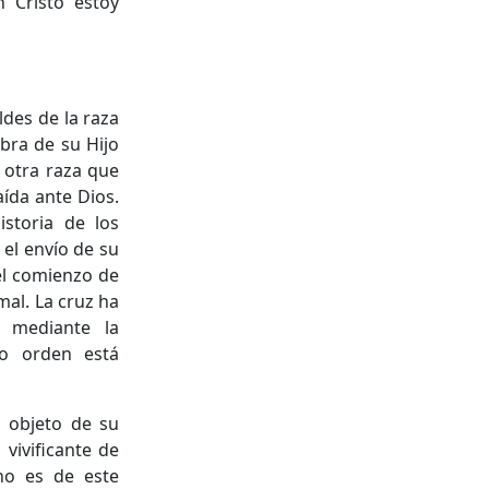
 Cristo estoy
ldes de la raza
obra de su Hijo
 otra raza que
aída ante Dios.
istoria de los
 el envío de su
el comienzo de
mal. La cruz ha
 mediante la
vo orden está
 objeto de su
vivificante de
 no es de este