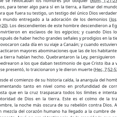
ue se revolcaban los hombres por doquier (
Rom. 1:21-2
os, para tener algo para sí en la tierra, a llamar del mu
ra que fuera su testigo, un testigo del único Dios verdad
n mundo entregado a la adoración de los demonios (
Jos
:20
). Los descendientes de este hombre descendieron a Eg
nvirtieron en esclavos de los egipcios; y cuando Dios los
spués de haber hecho grandes señales y prodigios en la ti
ovocaron cada día en su viaje a Canaán; y cuando estuvier
acticaron mayores abominaciones que las de los habitantes
a tierra habían hecho. Quebrantaron la Ley, persiguieron 
edrearon a los que daban testimonio de que Cristo iba a v
 se presentó, lo traicionaron y le dieron muerte (
Hec. 7:52-5
sde el comienzo de su historia caída, la anarquía del hom
umentando tanto en nivel como en profundidad de corr
sta que en la cruz traspasara todos los límites e intenta
utoridad de Dios en la tierra. Este es el colmo de la tr
ombre, la noche más oscura de su rebelión contra Dios. A
in mezcla del corazón humano ha llegado a la cumbre de 