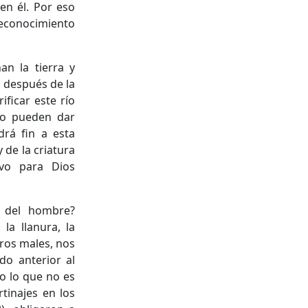
en él. Por eso
reconocimiento
an la tierra y
 después de la
ficar este río
lo pueden dar
drá fin a esta
 de la criatura
ivo para Dios
a del hombre?
la llanura, la
tros males, nos
o anterior al
do lo que no es
rtinajes en los