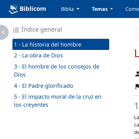
Biblicom
Biblia
Temas
Come
Índice general
format_list_numbered
avigate_next
1 - La historia del hombre
L
2 - La obra de Dios
3 - El hombre de los consejos de
pers
Dios
4 - El Padre glorificado
fl
5 - El impacto moral de la cruz en
1
los creyentes
La
c
d