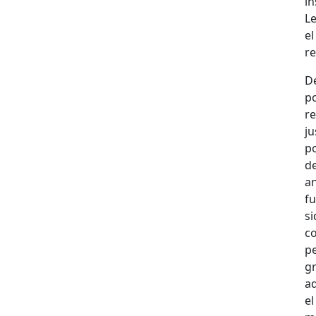
in
Le
el
re
De
p
re
ju
po
de
an
fu
s
c
p
gr
a
el