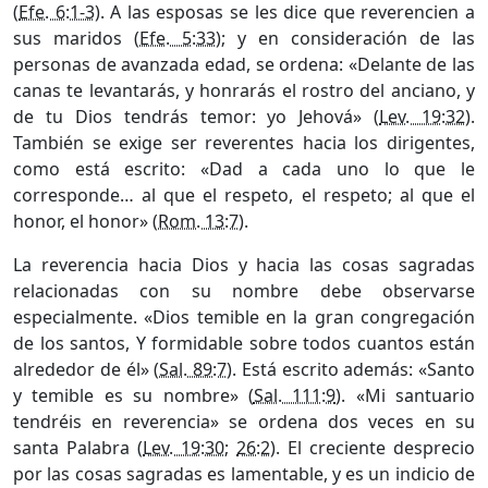
(
Efe. 6:1-3
). A las esposas se les dice que reverencien a
sus maridos (
Efe. 5:33
); y en consideración de las
personas de avanzada edad, se ordena: «Delante de las
canas te levantarás, y honrarás el rostro del anciano, y
de tu Dios tendrás temor: yo Jehová» (
Lev. 19:32
).
También se exige ser reverentes hacia los dirigentes,
como está escrito: «Dad a cada uno lo que le
corresponde… al que el respeto, el respeto; al que el
honor, el honor» (
Rom. 13:7
).
La reverencia hacia Dios y hacia las cosas sagradas
relacionadas con su nombre debe observarse
especialmente. «Dios temible en la gran congregación
de los santos, Y formidable sobre todos cuantos están
alrededor de él» (
Sal. 89:7
). Está escrito además: «Santo
y temible es su nombre» (
Sal. 111:9
). «Mi santuario
tendréis en reverencia» se ordena dos veces en su
santa Palabra (
Lev. 19:30
;
26:2
). El creciente desprecio
por las cosas sagradas es lamentable, y es un indicio de