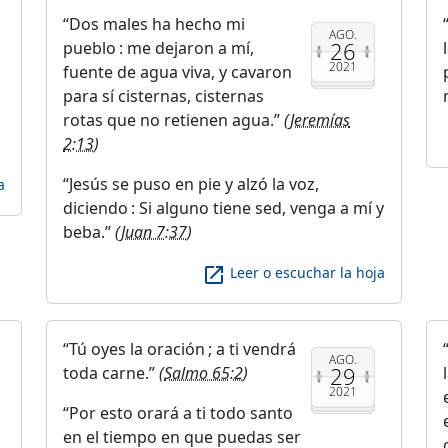
Dos males ha hecho mi
AGO.
26
pueblo : me dejaron a mí,
2021
fuente de agua viva, y cavaron
para sí cisternas, cisternas
rotas que no retienen agua.
(
Jeremías
2:13
)
Jesús se puso en pie y alzó la voz,
a
diciendo : Si alguno tiene sed, venga a mí y
beba.
(
Juan 7:37
)
launch
Leer o escuchar la hoja
Tú oyes la oración ; a ti vendrá
AGO.
29
toda carne.
(
Salmo 65:2
)
2021
Por esto orará a ti todo santo
en el tiempo en que puedas ser