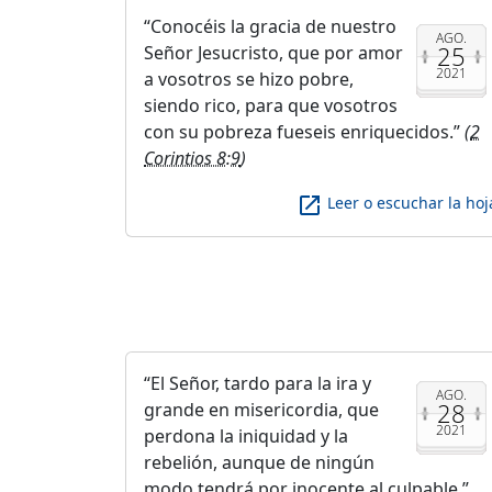
Conocéis la gracia de nuestro
AGO.
25
Señor Jesucristo, que por amor
2021
a vosotros se hizo pobre,
siendo rico, para que vosotros
con su pobreza fueseis enriquecidos.
(
2
Corintios 8:9
)
launch
Leer o escuchar la hoj
El Señor, tardo para la ira y
AGO.
28
grande en misericordia, que
2021
perdona la iniquidad y la
rebelión, aunque de ningún
modo tendrá por inocente al culpable.