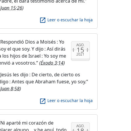
Padre, él dará testimonio acerca de mí.
(
Juan 15:26
)
launch
Leer o escuchar la hoja
Respondió Dios a Moisés : Yo
AGO.
15
soy el que soy. Y dijo : Así dirás
2021
a los hijos de Israel : Yo soy me
envió a vosotros.
(
Éxodo 3:14
)
Jesús les dijo : De cierto, de cierto os
digo : Antes que Abraham fuese, yo soy.
(
Juan 8:58
)
launch
Leer o escuchar la hoja
Ni aparté mi corazón de
AGO.
18
placer alguno… y he aquí, todo