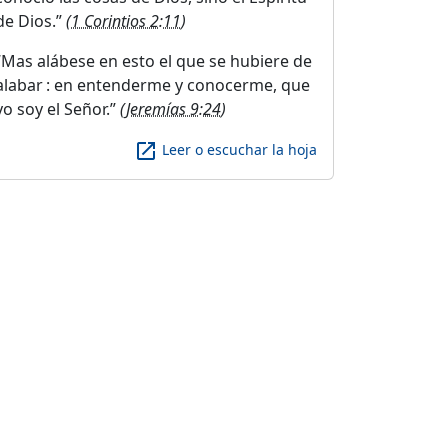
de Dios.
(
1 Corintios 2:11
)
Mas alábese en esto el que se hubiere de
alabar : en entenderme y conocerme, que
yo soy el Señor.
(
Jeremías 9:24
)
launch
Leer o escuchar la hoja