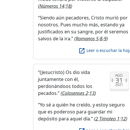
(
Números 14:18
)
Siendo aún pecadores, Cristo murió por
nosotros. Pues mucho más, estando ya
justificados en su sangre, por él seremos
salvos de la ira.
(
Romanos 5:8-9
)
launch
Leer o escuchar la hoj
(Jesucristo) Os dio vida
AGO.
31
juntamente con él,
2021
perdonándoos todos los
pecados.
(
Colosenses 2:13
)
Yo sé a quién he creído, y estoy seguro
que es poderoso para guardar mi
depósito para aquel día.
(
2 Timoteo 1:12
)