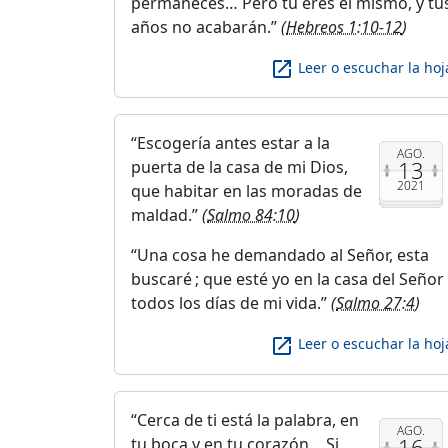
permaneces… Pero tú eres el mismo, y tu
años no acabarán.
(
Hebreos 1:10-12
)
launch
Leer o escuchar la hoj
Escogería antes estar a la
AGO.
13
puerta de la casa de mi Dios,
2021
que habitar en las moradas de
maldad.
(
Salmo 84:10
)
Una cosa he demandado al Señor, esta
buscaré ; que esté yo en la casa del Señor
todos los días de mi vida.
(
Salmo 27:4
)
launch
Leer o escuchar la hoj
Cerca de ti está la palabra, en
AGO.
16
tu boca y en tu corazón… Si