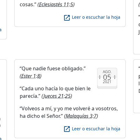
cosas.
(
Eclesiastés 11:5
)
(
launch
Leer o escuchar la hoja
a
Que nadie fuese obligado.
AGO.
05
(
Ester 1:8
)
2021
Cada uno hacía lo que bien le
parecía.
(
Jueces 21:25
)
Volveos a mí, y yo me volveré a vosotros,
ha dicho el Señor.
(
Malaquías 3:7
)
a
)
launch
Leer o escuchar la hoja
a