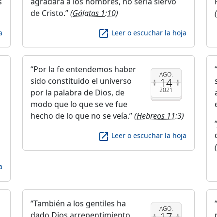
s
agradara a los hombres, no sería siervo
de Cristo.
(
Gálatas 1:10
)
launch
a
Leer o escuchar la hoja
Por la fe entendemos haber
AGO.
14
sido constituido el universo
2021
por la palabra de Dios, de
modo que lo que se ve fue
hecho de lo que no se veía.
(
Hebreos 11:3
)
launch
Leer o escuchar la hoja
a
También a los gentiles ha
AGO.
17
dado Dios arrepentimiento