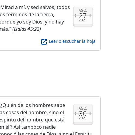
Mirad a mí, y sed salvos, todos
AGO.
27
los términos de la tierra,
2021
porque yo soy Dios, y no hay
más.
(
Isaías 45:22
)
launch
Leer o escuchar la hoja
¿Quién de los hombres sabe
AGO.
30
las cosas del hombre, sino el
2021
espíritu del hombre que está
en él ? Así tampoco nadie
conoció las cosas de Dios, sino el Espíritu