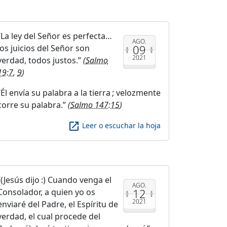
La ley del Señor es perfecta…
AGO.
09
los juicios del Señor son
2021
verdad, todos justos.
(
Salmo
19:7
,
9
)
Él envía su palabra a la tierra ; velozmente
corre su palabra.
(
Salmo 147:15
)
launch
Leer o escuchar la hoja
(Jesús dijo :) Cuando venga el
AGO.
12
Consolador, a quien yo os
2021
enviaré del Padre, el Espíritu de
verdad, el cual procede del