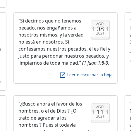
Si decimos que no tenemos
AGO.
08
pecado, nos engañamos a
2021
nosotros mismos, y la verdad
no está en nosotros. Si
n
confesamos nuestros pecados, él es fiel y
justo para perdonar nuestros pecados, y
limpiarnos de toda maldad.
(
1 Juan 1:8-9
)
launch
Leer o escuchar la hoja
a
¿Busco ahora el favor de los
AGO.
11
hombres, o el de Dios ? ¿O
2021
trato de agradar a los
hombres ? Pues si todavía