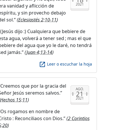
2021
era vanidad y aflicción de
espíritu, y sin provecho debajo
del sol.
(
Eclesiastés 2:10-11
)
(Jesús dijo :) Cualquiera que bebiere de
esta agua, volverá a tener sed ; mas el que
bebiere del agua que yo le daré, no tendrá
sed jamás.
(
Juan 4:13-14
)
launch
Leer o escuchar la hoja
Creemos que por la gracia del
AGO.
21
Señor Jesús seremos salvos.
2021
Hechos 15:11
)
Os rogamos en nombre de
Cristo : Reconciliaos con Dios.
(
2 Corintios
5:20
)