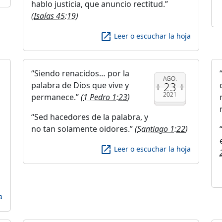
hablo justicia, que anuncio rectitud.
(
Isaías 45:19
)
launch
Leer o escuchar la hoja
Siendo renacidos… por la
AGO.
23
palabra de Dios que vive y
2021
permanece.
(
1 Pedro 1:23
)
Sed hacedores de la palabra, y
no tan solamente oidores.
(
Santiago 1:22
)
launch
Leer o escuchar la hoja
a