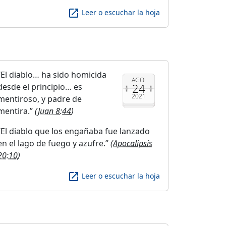
launch
Leer o escuchar la hoja
El diablo… ha sido homicida
AGO.
24
desde el principio… es
2021
mentiroso, y padre de
mentira.
(
Juan 8:44
)
El diablo que los engañaba fue lanzado
en el lago de fuego y azufre.
(
Apocalipsis
20:10
)
launch
Leer o escuchar la hoja