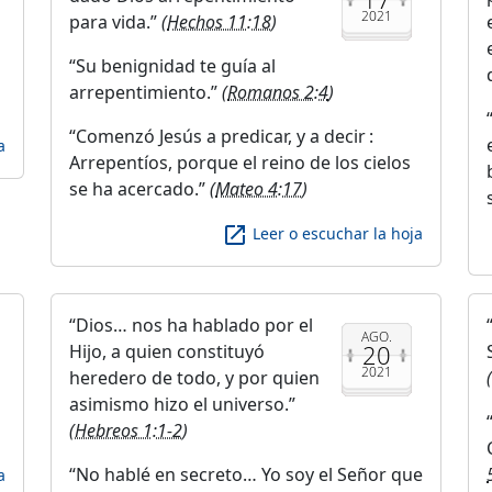
2021
para vida.
(
Hechos 11:18
)
Su benignidad te guía al
arrepentimiento.
(
Romanos 2:4
)
Comenzó Jesús a predicar, y a decir :
a
Arrepentíos, porque el reino de los cielos
se ha acercado.
(
Mateo 4:17
)
launch
Leer o escuchar la hoja
Dios… nos ha hablado por el
AGO.
20
Hijo, a quien constituyó
2021
heredero de todo, y por quien
(
asimismo hizo el universo.
(
Hebreos 1:1-2
)
No hablé en secreto… Yo soy el Señor que
a