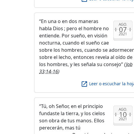
En una o en dos maneras
AGO.
07
habla Dios ; pero el hombre no
2021
entiende. Por sueño, en visión
nocturna, cuando el sueño cae
sobre los hombres, cuando se adormece
sobre el lecho, entonces revela al oído de
los hombres, y les señala su consejo
(
Job
33:14-16
)
launch
Leer o escuchar la hoj
Tú, oh Señor, en el principio
AGO.
10
fundaste la tierra, y los cielos
2021
son obra de tus manos. Ellos
perecerán, mas tú