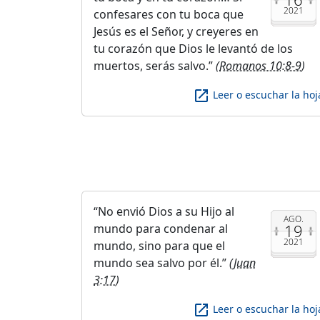
2021
confesares con tu boca que
Jesús es el Señor, y creyeres en
tu corazón que Dios le levantó de los
muertos, serás salvo.
(
Romanos 10:8-9
)
launch
Leer o escuchar la hoj
No envió Dios a su Hijo al
AGO.
19
mundo para condenar al
2021
mundo, sino para que el
mundo sea salvo por él.
(
Juan
3:17
)
launch
Leer o escuchar la hoj