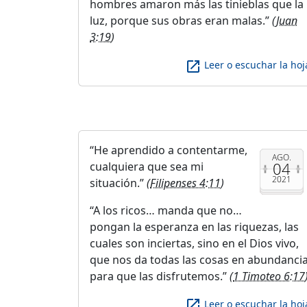
hombres amaron más las tinieblas que la
luz, porque sus obras eran malas.
(
Juan
3:19
)
launch
Leer o escuchar la hoj
He aprendido a contentarme,
AGO.
04
cualquiera que sea mi
2021
situación.
(
Filipenses 4:11
)
A los ricos… manda que no…
pongan la esperanza en las riquezas, las
cuales son inciertas, sino en el Dios vivo,
que nos da todas las cosas en abundanci
para que las disfrutemos.
(
1 Timoteo 6:17
launch
Leer o escuchar la hoj