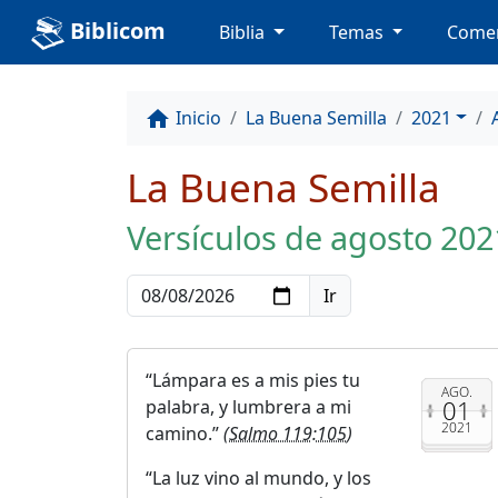
Biblicom
Biblia
Temas
Comen
Inicio
La Buena Semilla
2021
home
La Buena Semilla
Versículos de agosto 202
Lámpara es a mis pies tu
AGO.
01
palabra, y lumbrera a mi
2021
camino.
(
Salmo 119:105
)
La luz vino al mundo, y los