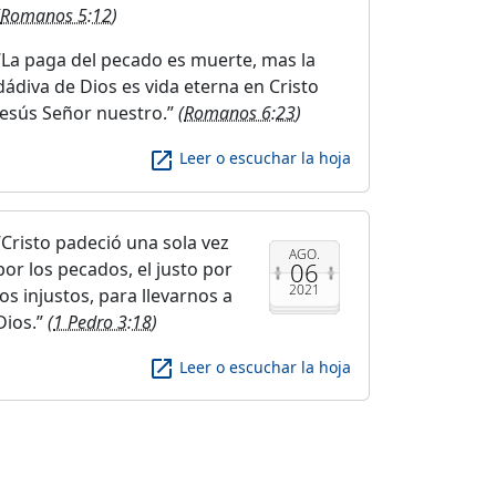
Romanos 5:12
)
La paga del pecado es muerte, mas la
dádiva de Dios es vida eterna en Cristo
Jesús Señor nuestro.
(
Romanos 6:23
)
launch
Leer o escuchar la hoja
Cristo padeció una sola vez
AGO.
06
por los pecados, el justo por
2021
los injustos, para llevarnos a
Dios.
(
1 Pedro 3:18
)
launch
Leer o escuchar la hoja