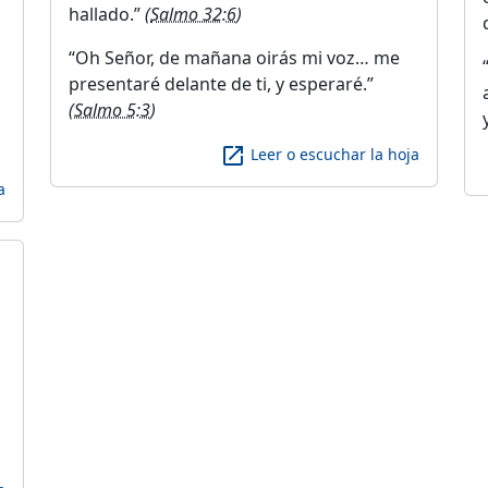
hallado.
(
Salmo 32:6
)
Oh Señor, de mañana oirás mi voz… me
presentaré delante de ti, y esperaré.
(
Salmo 5:3
)
launch
Leer o escuchar la hoja
a