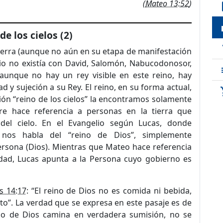
(
Mateo 13:52
)
de
loc
de los cielos (2)
t
tierra (aunque no aún en su etapa de manifestación
erio no existía con David, Salomón, Nabucodonosor,
 aunque no hay un rey visible en este reino, hay
ad y sujeción a su Rey. El reino, en su forma actual,
sho
ión “reino de los cielos” la encontramos solamente
e hace referencia a personas en la tierra que
del cielo. En el Evangelio según Lucas, donde
 nos habla del “reino de Dios”, simplemente
Persona (Dios). Mientras que Mateo hace referencia
idad, Lucas apunta a la Persona cuyo gobierno es
 14:17
: “El reino de Dios no es comida ni bebida,
anto”. La verdad que se expresa en este pasaje es de
ijo de Dios camina en verdadera sumisión, no se