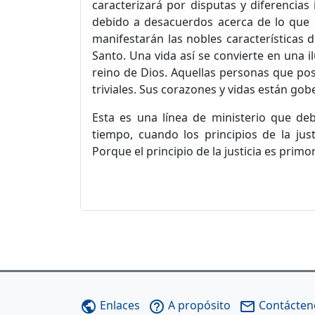
caracterizará por disputas y diferencias 
debido a desacuerdos acerca de lo que s
manifestarán las nobles características de
Santo. Una vida así se convierte en una i
reino de Dios. Aquellas personas que po
triviales. Sus corazones y vidas están g
Esta es una línea de ministerio que de
tiempo, cuando los principios de la ju
Porque el principio de la justicia es primor
Enlaces
A propósito
Contácten
public
help_outline
mail_outline