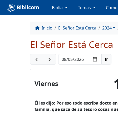
Biblicom
Biblia
Temas
Comen
Inicio
El Señor Está Cerca
2024
home
El Señor Está Cerca
navigate_before
navigate_next
Viernes
Él les dijo: Por eso todo escriba docto e
familia, que saca de su tesoro cosas nue