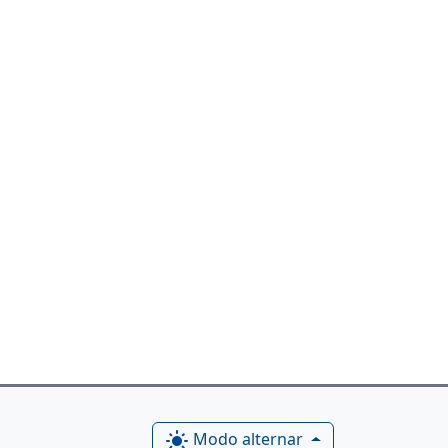
Modo alternar
light_mode