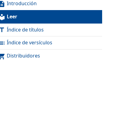
Introducción
scription
Leer
al_library
Índice de títulos
itle
Índice de versículos
toc
Distribuidores
pping_cart