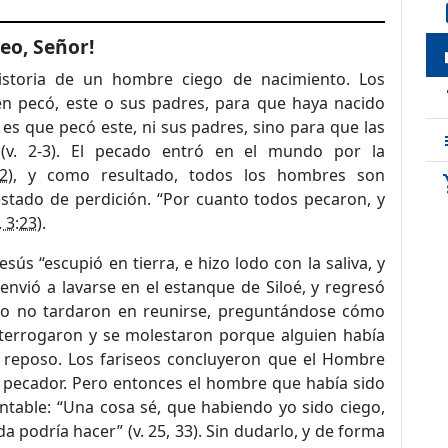
de
reo, Señor!
loc
storia de un hombre ciego de nacimiento. Los
t
ién pecó, este o sus padres, para que haya nacido
o es que pecó este, ni sus padres, sino para que las
”
(v. 2-3)
. El pecado entró en el mundo por la
2
), y como resultado, todos los hombres son
sho
estado de perdición. “Por cuanto todos pecaron, y
. 3:23
).
ús “escupió en tierra, e hizo lodo con la saliva, y
o envió a lavarse en el estanque de Siloé, y regresó
ego no tardaron en reunirse, preguntándose cómo
interrogaron y se molestaron porque alguien había
e reposo. Los fariseos concluyeron que el Hombre
un pecador. Pero entonces el hombre que había sido
table: “Una cosa sé, que habiendo yo sido ciego,
ada podría hacer”
(v. 25, 33)
. Sin dudarlo, y de forma