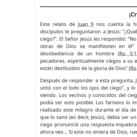
¡C
Este relato de
Juan 9
nos cuenta la hi
discípulos le preguntaron a Jesús: “¿Qu
ciego?”. El Señor Jesús les respondió: “N
obras de Dios se manifiesten en él
desobediencia de un hombre (
Ro. 5:1
pecadores, espiritualmente ciegos a su 
están destituidos de la gloria de Dios” (
Ro
Después de responder a esta pregunta, Jes
untó con el lodo los ojos del ciego”, y l
viendo. Los vecinos y conocidos del ci
podía ser esto posible. Los fariseos lo 
realizado este milagro durante el día d
que lo sanó (es decir, Jesús), debía ser 
ciego pronunció una respuesta inquebran
ahora veo… Si este no viniera de Dios, n