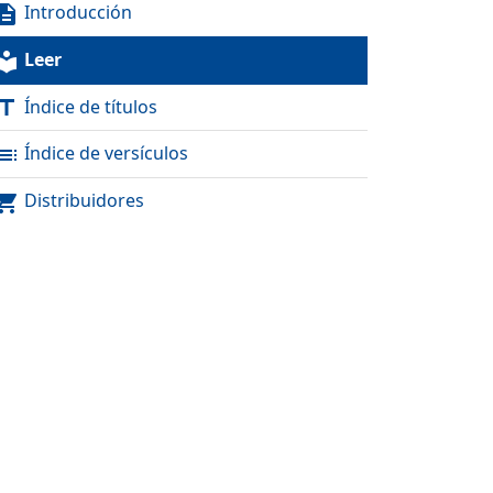
Introducción
scription
Leer
al_library
Índice de títulos
itle
Índice de versículos
toc
Distribuidores
pping_cart