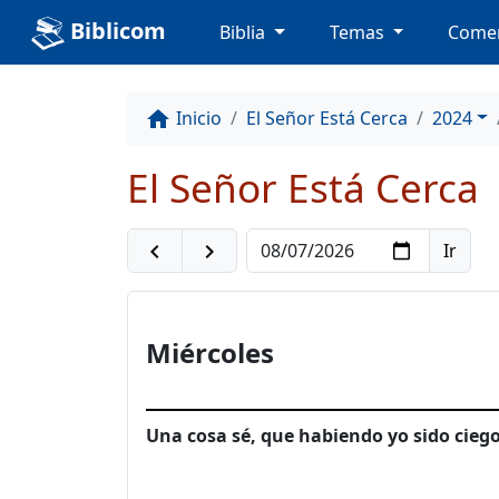
Biblicom
Biblia
Temas
Comen
Inicio
El Señor Está Cerca
2024
home
El Señor Está Cerca
navigate_before
navigate_next
Miércoles
Una cosa sé, que habiendo yo sido ciego