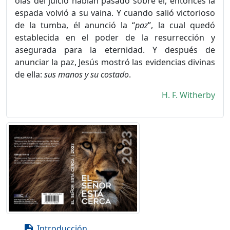
olas del juicio habían pasado sobre él, entonces la
espada volvió a su vaina. Y cuando salió victorioso
de la tumba, él anunció la “
paz
”, la cual quedó
establecida en el poder de la resurrección y
asegurada para la eternidad. Y después de
anunciar la paz, Jesús mostró las evidencias divinas
de ella:
sus manos y su costado
.
H. F. Witherby
Introducción
description