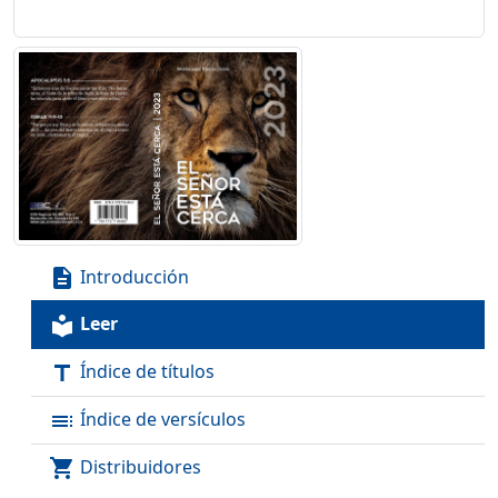
Introducción
description
Leer
local_library
Índice de títulos
title
Índice de versículos
toc
Distribuidores
shopping_cart