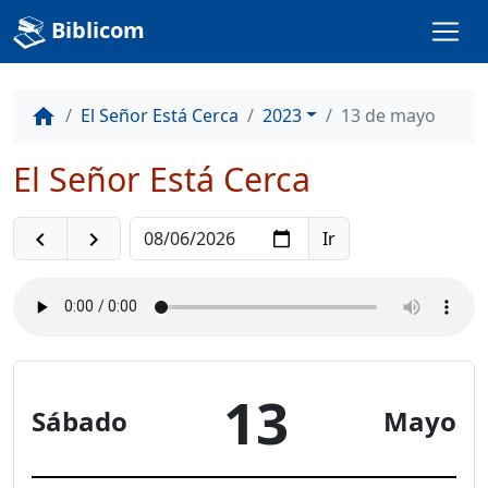
Biblicom
El Señor Está Cerca
2023
13 de mayo
home
El Señor Está Cerca
navigate_before
navigate_next
13
Sábado
Mayo