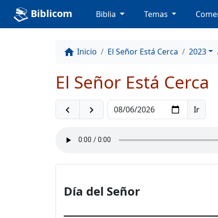
Biblicom
Biblia
Temas
Comen
Inicio
El Señor Está Cerca
2023
home
El Señor Está Cerca
navigate_before
navigate_next
Día del Señor