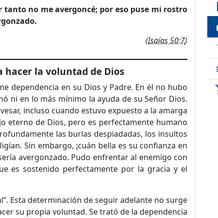
de
r tanto no me avergoncé; por eso puse mi rostro
ergonzado.
loc
(
Isaías 50:7
)
t
 hacer la voluntad de Dios
rme dependencia en su Dios y Padre. En él no hubo
sho
nó ni en lo más mínimo la ayuda de su Señor Dios.
vesar, incluso cuando estuvo expuesto a la amarga
Hijo eterno de Dios, pero es perfectamente humano
profundamente las burlas despiadadas, los insultos
nfligían. Sin embargo, ¡cuán bella es su confianza en
 sería avergonzado. Pudo enfrentar al enemigo con
que es sostenido perfectamente por la gracia y el
”. Esta determinación de seguir adelante no surge
acer su propia voluntad. Se trató de la dependencia