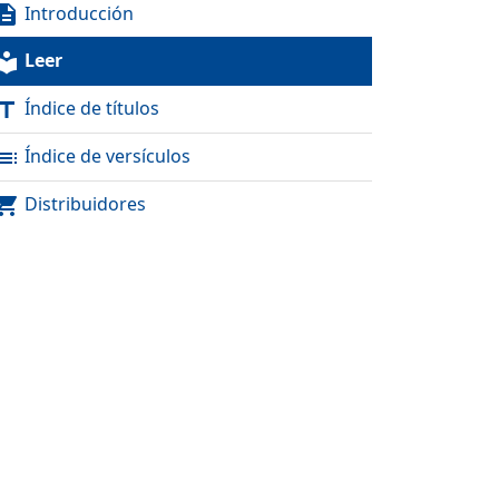
Introducción
scription
Leer
al_library
Índice de títulos
itle
Índice de versículos
toc
Distribuidores
pping_cart