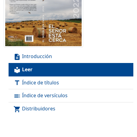
Introducción
description
Leer
local_library
Índice de títulos
title
Índice de versículos
toc
Distribuidores
shopping_cart