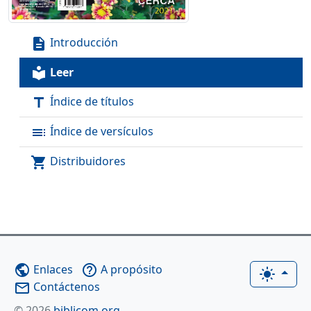
Introducción
description
Leer
local_library
Índice de títulos
title
Índice de versículos
toc
Distribuidores
shopping_cart
Enlaces
A propósito
public
help_outline
light_mode
Contáctenos
mail_outline
© 2026
biblicom.org