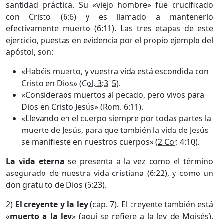
santidad práctica. Su «viejo hombre» fue crucificado
con Cristo (6:6) y es llamado a mantenerlo
efectivamente muerto (6:11). Las tres etapas de este
ejercicio, puestas en evidencia por el propio ejemplo del
apóstol, son:
«Habéis muerto, y vuestra vida está escondida con
Cristo en Dios» (
Col. 3:3
,
5
).
«Consideraos muertos al pecado, pero vivos para
Dios en Cristo Jesús» (
Rom. 6:11
).
«Llevando en el cuerpo siempre por todas partes la
muerte de Jesús, para que también la vida de Jesús
se manifieste en nuestros cuerpos» (
2 Cor. 4:10
).
La vida eterna
se presenta a la vez como el término
asegurado de nuestra vida cristiana (6:22), y como un
don gratuito de Dios (6:23).
2)
El creyente y la ley
(cap. 7). El creyente también está
«
muerto a la ley
» (aquí se refiere a la ley de Moisés).