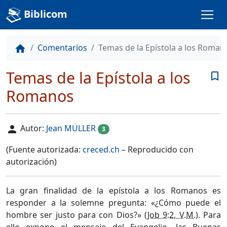
Biblicom
Comentarios
Temas de la Epístola a los Roman
home
Temas de la Epístola a los
bookmark_border
Romanos
Autor:
Jean MÜLLER
person
3
(Fuente autorizada:
creced.ch
– Reproducido con
autorización)
La gran finalidad de la epístola a los Romanos es
responder a la solemne pregunta: «¿Cómo puede el
hombre ser justo para con Dios?» (
Job 9:2, V.M.
). Para
ello expone el mensaje del Evangelio, las Buenas