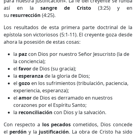
para nuestra justificación». La fe del creyente se funda
así en la
sangre de Cristo
(3:25) y en
su
resurrección
(4:25).
Los resultados de esta primera parte doctrinal de la
epístola son victoriosos (5:1-11). El creyente goza desde
ahora la posesión de estas cosas:
la
paz
con Dios por nuestro Señor Jesucristo (la de
la conciencia);
el
favor
de Dios (su gracia);
la
esperanza
de la gloria de Dios;
el
gozo
en los sufrimientos (tribulación, paciencia,
experiencia, esperanza);
el
amor
de Dios es derramado en nuestros
corazones por el Espíritu Santo;
la
reconciliación
con Dios y la salvación.
Con respecto a
los pecados
cometidos, Dios concede
el
perdón
y la
justificación
. La obra de Cristo ha sido