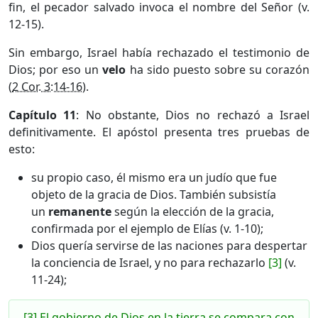
fin, el pecador salvado invoca el nombre del Señor (v.
12-15).
Sin embargo, Israel había rechazado el testimonio de
Dios; por eso un
velo
ha sido puesto sobre su corazón
(
2 Cor. 3:14-16
).
Capítulo 11
: No obstante, Dios no rechazó a Israel
definitivamente. El apóstol presenta tres pruebas de
esto:
su propio caso, él mismo era un judío que fue
objeto de la gracia de Dios. También subsistía
un
remanente
según la elección de la gracia,
confirmada por el ejemplo de Elías (v. 1-10);
Dios quería servirse de las naciones para despertar
la conciencia de Israel, y no para rechazarlo
[3]
(v.
11-24);
[3] El gobierno de Dios en la tierra se compara con