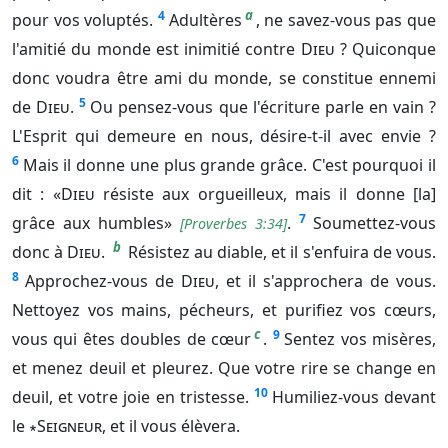
a
4
pour vos voluptés.
Adultères
, ne savez-vous pas que
l'amitié du monde est inimitié contre
Dieu
? Quiconque
donc voudra être ami du monde, se constitue ennemi
5
de
Dieu
.
Ou pensez-vous que l'écriture parle en vain ?
L'Esprit qui demeure en nous, désire-t-il avec envie ?
6
Mais il donne une plus grande grâce. C'est pourquoi il
dit : «
Dieu
résiste aux orgueilleux, mais il donne [la]
7
grâce aux humbles»
.
Soumettez-vous
[
Proverbes 3:34
]
b
donc à
Dieu
.
Résistez au diable, et il s'enfuira de vous.
8
Approchez-vous de
Dieu
, et il s'approchera de vous.
Nettoyez vos mains, pécheurs, et purifiez vos cœurs,
c
9
vous qui êtes doubles de cœur
.
Sentez vos misères,
et menez deuil et pleurez. Que votre rire se change en
10
deuil, et votre joie en tristesse.
Humiliez-vous devant
le
∗Seigneur
, et il vous élèvera.