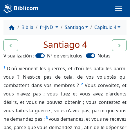
Biblicom
Biblia
fr-JND
Santiago
Capítulo 4
home
Santiago 4
navigate_before
navigate_next
Visualización :
N° de versículos
Notas
1
D'où viennent les guerres, et d'où les batailles parmi
vous ? N'est-ce pas de cela, de vos voluptés qui
2
combattent dans vos membres ?
Vous convoitez, et
vous n'avez pas ; vous tuez et vous avez d'ardents
désirs, et vous ne pouvez obtenir ; vous contestez et
vous faites la guerre ; vous n'avez pas, parce que vous
3
ne demandez pas ;
vous demandez, et vous ne recevez
pas, parce que vous demandez mal, afin de le dépenser