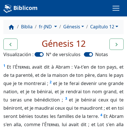
Biblicom
Biblia
fr-JND
Génesis
Capítulo 12
home
Génesis 12
navigate_before
navigate_next
Visualización :
N° de versículos
Notas
1
Et l'
Éternel
avait dit à Abram : Va-t'en de ton pays, et
de ta parenté, et de la maison de ton père, dans le pays
2
que je te montrerai ;
et je te ferai devenir une grande
nation, et je te bénirai, et je rendrai ton nom grand, et
3
tu seras une bénédiction ;
et je bénirai ceux qui te
béniront, et je maudirai ceux qui te maudiront ; et en toi
4
seront bénies toutes les familles de la terre.
Et Abram
s'en alla, comme l'
Éternel
lui avait dit ; et Lot s'en alla