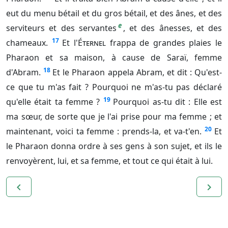
eut du menu bétail et du gros bétail, et des ânes, et des
e
serviteurs et des servantes
, et des ânesses, et des
17
chameaux.
Et l'
Éternel
frappa de grandes plaies le
Pharaon et sa maison, à cause de Saraï, femme
18
d'Abram.
Et le Pharaon appela Abram, et dit : Qu'est-
ce que tu m'as fait ? Pourquoi ne m'as-tu pas déclaré
19
qu'elle était ta femme ?
Pourquoi as-tu dit : Elle est
ma sœur, de sorte que je l'ai prise pour ma femme ; et
20
maintenant, voici ta femme : prends-la, et va-t'en.
Et
le Pharaon donna ordre à ses gens à son sujet, et ils le
renvoyèrent, lui, et sa femme, et tout ce qui était à lui.
navigate_before
navigate_next