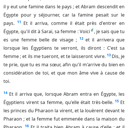
il y eut une famine dans le pays ; et Abram descendit en
Égypte pour y séjourner, car la famine pesait sur le
11
pays.
Et il arriva, comme il était près d'entrer en
d
Égypte, qu'il dit à Saraï, sa femme : Voici
, je sais que tu
12
es une femme belle de visage ;
et il arrivera que
lorsque les Égyptiens te verront, ils diront : C'est sa
13
femme ; et ils me tueront, et te laisseront vivre.
Dis, je
te prie, que tu es ma sœur, afin qu'il m'arrive du bien en
considération de toi, et que mon âme vive à cause de
toi.
14
Et il arriva que, lorsque Abram entra en Égypte, les
15
Égyptiens virent sa femme, qu'elle était très-belle.
Et
les princes du Pharaon la virent, et la louèrent devant le
Pharaon ; et la femme fut emmenée dans la maison du
16
Pharaon.
Et il traita bien Abram à cause d'elle ; et il