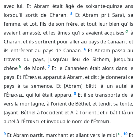
avec lui. Et Abram était âgé de soixante-quinze ans
5
lorsqu'il sortit de Charan.
Et Abram prit Saraï, sa
femme, et Lot, fils de son frère, et tout leur bien qu'ils
a
avaient amassé, et les âmes qu'ils avaient acquises
à
Charan, et ils sortirent pour aller au pays de Canaan ; et
6
ils entrèrent au pays de Canaan.
Et Abram passa au
travers du pays, jusqu'au lieu de Sichem, jusqu'au
b
7
chêne
de Moré.
Et le Cananéen était alors dans le
pays. Et l'
Éternel
apparut à Abram, et dit : Je donnerai ce
pays à ta semence. Et [Abram] bâtit là un autel à
8
l'
Éternel
, qui lui était apparu.
Et il se transporta de là
vers la montagne, à l'orient de Béthel, et tendit sa tente,
[ayant] Béthel à l'occident et Aï à l'orient ; et il bâtit là un
autel à l'
Éternel
et invoqua le nom de l'
Éternel
.
c
9
10
Et Abram partit, marchant et allant vers le midi
.
Et