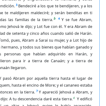
3
ndición.
Bendeciré a los que te bendijeren, y a los
e te maldijeren maldeciré; y serán benditas en ti
b
4
das las familias de la tierra.
Y se fue Abram,
mo Jehová le dijo; y Lot fue con él. Y era Abram de
ad de setenta y cinco años cuando salió de Harán.
Tomó, pues, Abram a Sarai su mujer, y a Lot hijo de
u hermano, y todos sus bienes que habían ganado y
as personas que habían adquirido en Harán, y
alieron para ir a tierra de Canaán; y a tierra de
naán llegaron.
Y pasó Abram por aquella tierra hasta el lugar de
quem, hasta el encino de More; y el cananeo estaba
7
tonces en la tierra.
Y apareció Jehová a Abram, y
c
 dijo: A tu descendencia daré esta tierra.
Y edificó
llí un altar a Jehová, quien le había aparecido.