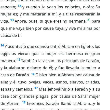
12
aspecto;
y cuando te vean los egipcios, dirán: Su
mujer es; y me matarán a mí, y a ti te reservarán la
d
13
vida.
Ahora, pues, di que eres mi hermana,
para
que me vaya bien por causa tuya, y viva mi alma por
causa de ti.
14
Y aconteció que cuando entró Abram en Egipto, los
egipcios vieron que la mujer era hermosa en gran
15
manera.
También la vieron los príncipes de Faraón,
y la alabaron delante de él; y fue llevada la mujer a
16
casa de Faraón.
E hizo bien a Abram por causa de
ella; y él tuvo ovejas, vacas, asnos, siervos, criadas,
17
asnas y camellos.
Mas Jehová hirió a Faraón y a su
casa con grandes plagas, por causa de Sarai mujer
18
de Abram.
Entonces Faraón llamó a Abram, y le