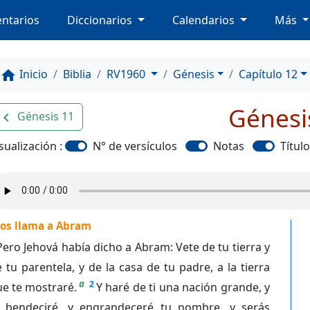
ntarios
Diccionarios
Calendarios
Más
Inicio
Biblia
RV1960
Génesis
Capítulo 12
home
Génesi
Génesis 11
avigate_before
sualización :
N° de versículos
Notas
Títul
ios llama a Abram
Pero Jehová había dicho a Abram: Vete de tu tierra y
 tu parentela, y de la casa de tu padre, a la tierra
a
2
e te mostraré.
Y haré de ti una nación grande, y
e bendeciré, y engrandeceré tu nombre, y serás