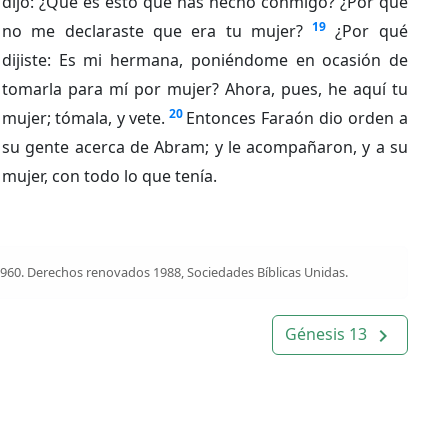
dijo: ¿Qué es esto que has hecho conmigo? ¿Por qué
19
no me declaraste que era tu mujer?
¿Por qué
dijiste: Es mi hermana, poniéndome en ocasión de
tomarla para mí por mujer? Ahora, pues, he aquí tu
20
mujer; tómala, y vete.
Entonces Faraón dio orden a
su gente acerca de Abram; y le acompañaron, y a su
mujer, con todo lo que tenía.
1960. Derechos renovados 1988, Sociedades Bíblicas Unidas.
Génesis 13
navigate_next