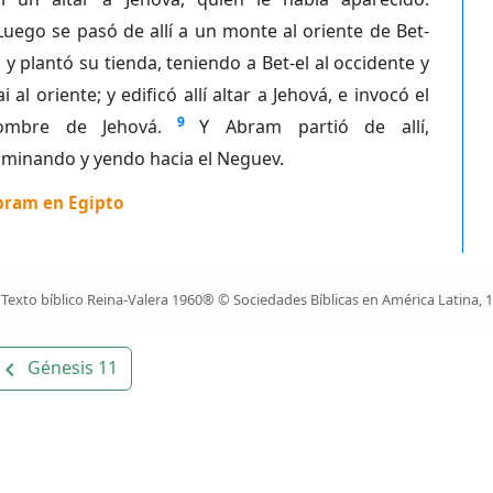
Luego se pasó de allí a un monte al oriente de Bet-
, y plantó su tienda, teniendo a Bet-el al occidente y
i al oriente; y edificó allí altar a Jehová, e invocó el
9
ombre de Jehová.
Y Abram partió de allí,
aminando y yendo hacia el Neguev.
bram en Egipto
Texto bíblico Reina-Valera 1960® © Sociedades Bíblicas en América Latina, 
Génesis 11
avigate_before