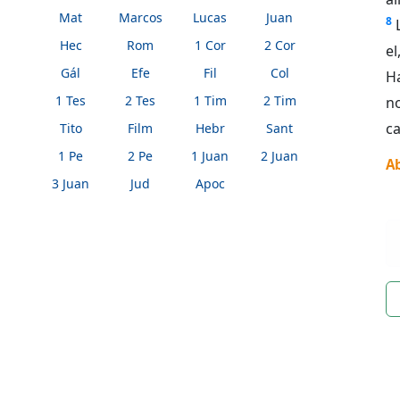
Mat
Marcos
Lucas
Juan
8
Hec
Rom
1 Cor
2 Cor
el
Gál
Efe
Fil
Col
Ha
1 Tes
2 Tes
1 Tim
2 Tim
n
c
Tito
Film
Hebr
Sant
1 Pe
2 Pe
1 Juan
2 Juan
A
3 Juan
Jud
Apoc
n