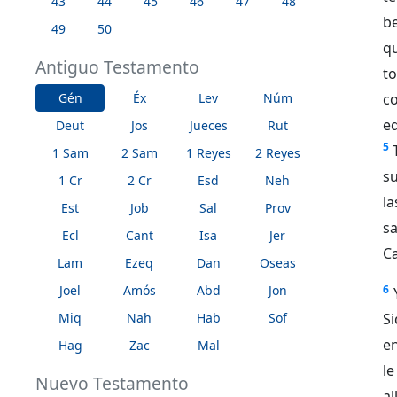
43
44
45
46
47
48
be
49
50
qu
Antiguo Testamento
to
Gén
Éx
Lev
Núm
co
ed
Deut
Jos
Jueces
Rut
5
1 Sam
2 Sam
1 Reyes
2 Reyes
s
1 Cr
2 Cr
Esd
Neh
l
Est
Job
Sal
Prov
s
Ecl
Cant
Isa
Jer
Ca
Lam
Ezeq
Dan
Oseas
Joel
Amós
Abd
Jon
6
Miq
Nah
Hab
Sof
Si
en
Hag
Zac
Mal
le
Nuevo Testamento
a