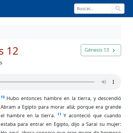
search
s 12
Génesis 13
navigate_next
os
10
Hubo entonces hambre en la tierra, y descendió
Abram a Egipto para morar allá; porque era grande
11
el hambre en la tierra.
Y aconteció que cuando
estaba para entrar en Egipto, dijo a Sarai su mujer:
He aquí, ahora conozco que eres mujer de hermoso