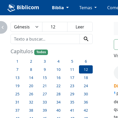
Biblicom
Biblia
Temas
Come
avigate_next
search
n
Capítulos
Todos
Vi
1
2
3
4
5
6
7
8
9
10
11
12
13
14
15
16
17
18
19
20
21
22
23
24
D
1
25
26
27
28
29
30
de
31
32
33
34
35
36
qu
37
38
39
40
41
42
t